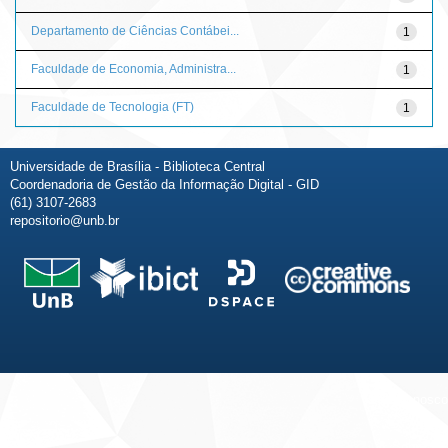
Departamento de Ciências Contábei...
1
Faculdade de Economia, Administra...
1
Faculdade de Tecnologia (FT)
1
Universidade de Brasília - Biblioteca Central
Coordenadoria de Gestão da Informação Digital - GID
(61) 3107-2683
repositorio@unb.br
Fale conosco
Sobre