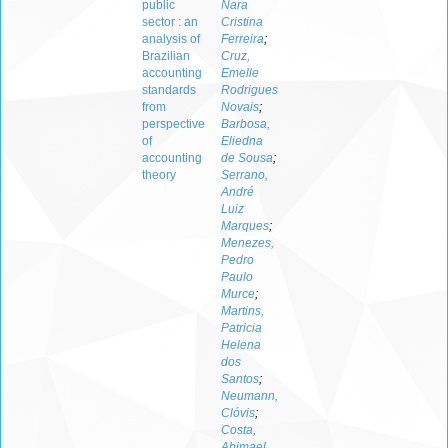
public
Nara
sector : an
Cristina
analysis of
Ferreira
;
Brazilian
Cruz,
accounting
Emelle
standards
Rodrigues
from
Novais
;
perspective
Barbosa,
of
Eliedna
accounting
de Sousa
;
theory
Serrano,
André
Luiz
Marques
;
Menezes,
Pedro
Paulo
Murce
;
Martins,
Patricia
Helena
dos
Santos
;
Neumann,
Clóvis
;
Costa,
Abimael