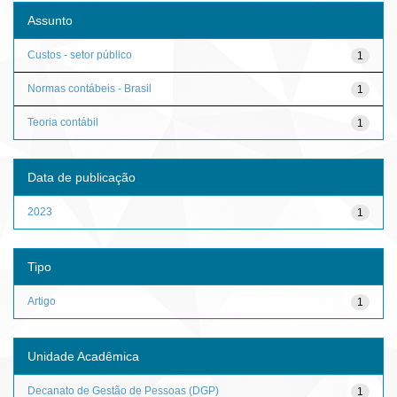
Assunto
Custos - setor público
1
Normas contábeis - Brasil
1
Teoria contábil
1
Data de publicação
2023
1
Tipo
Artigo
1
Unidade Acadêmica
Decanato de Gestão de Pessoas (DGP)
1