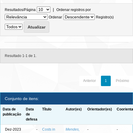
|
Resultados/Página
Ordenar registros por
Ordenar
Registro(s)
Resultado 1-1 de 1.
Anterior
1
Próximo
Conjunto de itens:
Data de
Data
Título
Autor(es)
Orientador(es)
Coorienta
publicação
de
defesa
Dez-2023
-
Costs in
Mendes,
-
-