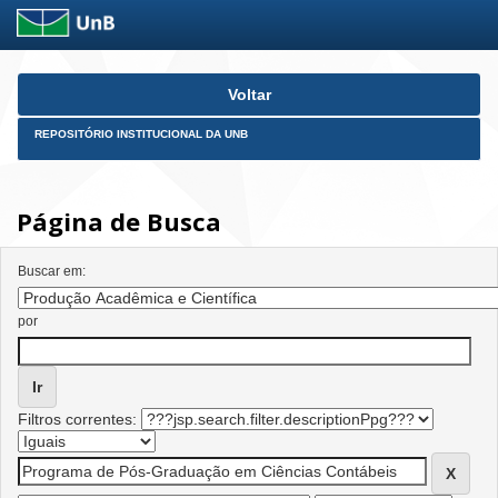
Skip
Voltar
navigation
REPOSITÓRIO INSTITUCIONAL DA UNB
Página de Busca
Buscar em:
por
Filtros correntes: