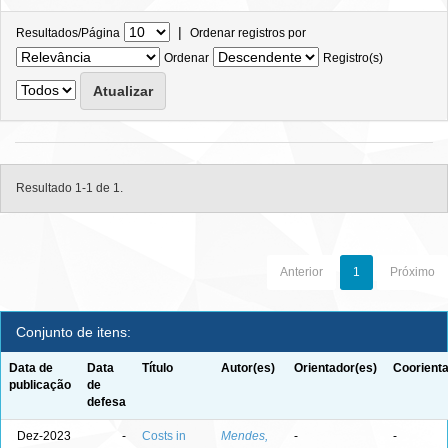
|
Resultados/Página
Ordenar registros por
Ordenar
Registro(s)
Resultado 1-1 de 1.
Anterior
1
Próximo
Conjunto de itens:
Data de
Data
Título
Autor(es)
Orientador(es)
Coorienta
publicação
de
defesa
Dez-2023
-
Costs in
Mendes,
-
-