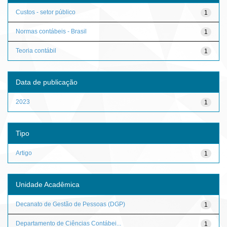
Custos - setor público
1
Normas contábeis - Brasil
1
Teoria contábil
1
Data de publicação
2023
1
Tipo
Artigo
1
Unidade Acadêmica
Decanato de Gestão de Pessoas (DGP)
1
Departamento de Ciências Contábei...
1