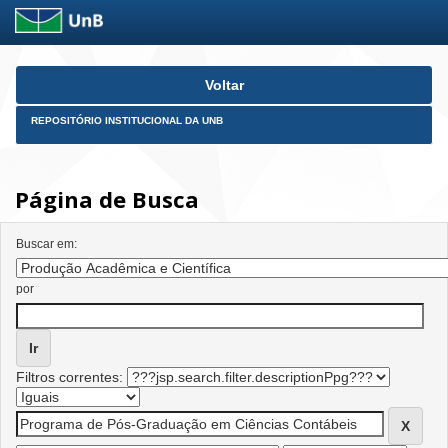
Skip
Voltar
navigation
REPOSITÓRIO INSTITUCIONAL DA UNB
Página de Busca
Buscar em:
por
Filtros correntes: