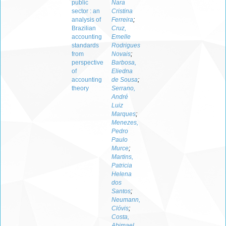
public
Nara
sector : an
Cristina
analysis of
Ferreira
;
Brazilian
Cruz,
accounting
Emelle
standards
Rodrigues
from
Novais
;
perspective
Barbosa,
of
Eliedna
accounting
de Sousa
;
theory
Serrano,
André
Luiz
Marques
;
Menezes,
Pedro
Paulo
Murce
;
Martins,
Patricia
Helena
dos
Santos
;
Neumann,
Clóvis
;
Costa,
Abimael