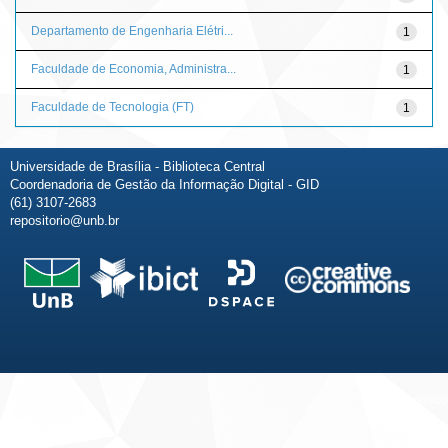
Departamento de Engenharia Elétri...
1
Faculdade de Economia, Administra...
1
Faculdade de Tecnologia (FT)
1
Universidade de Brasília - Biblioteca Central
Coordenadoria de Gestão da Informação Digital - GID
(61) 3107-2683
repositorio@unb.br
Fale conosco
Sobre