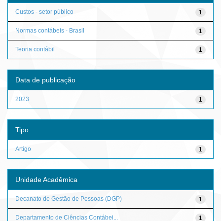
Custos - setor público
1
Normas contábeis - Brasil
1
Teoria contábil
1
Data de publicação
2023
1
Tipo
Artigo
1
Unidade Acadêmica
Decanato de Gestão de Pessoas (DGP)
1
Departamento de Ciências Contábei...
1