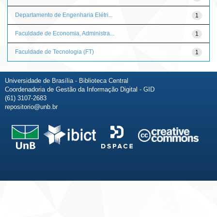
Departamento de Engenharia Elétri...
1
Faculdade de Economia, Administra...
1
Faculdade de Tecnologia (FT)
1
Universidade de Brasília - Biblioteca Central
Coordenadoria de Gestão da Informação Digital - GID
(61) 3107-2683
repositorio@unb.br
Fale conosco
Sobre