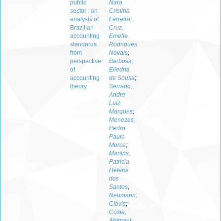
public
Nara
sector : an
Cristina
analysis of
Ferreira
;
Brazilian
Cruz,
accounting
Emelle
standards
Rodrigues
from
Novais
;
perspective
Barbosa,
of
Eliedna
accounting
de Sousa
;
theory
Serrano,
André
Luiz
Marques
;
Menezes,
Pedro
Paulo
Murce
;
Martins,
Patricia
Helena
dos
Santos
;
Neumann,
Clóvis
;
Costa,
Abimael