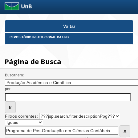
Skip
Voltar
navigation
REPOSITÓRIO INSTITUCIONAL DA UNB
Página de Busca
Buscar em:
por
Filtros correntes: