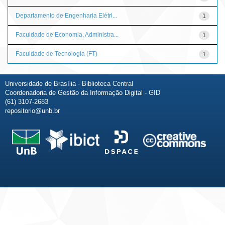
Departamento de Engenharia Elétri...
1
Faculdade de Economia, Administra...
1
Faculdade de Tecnologia (FT)
1
Universidade de Brasília - Biblioteca Central
Coordenadoria de Gestão da Informação Digital - GID
(61) 3107-2683
repositorio@unb.br
Fale conosco
Sobre