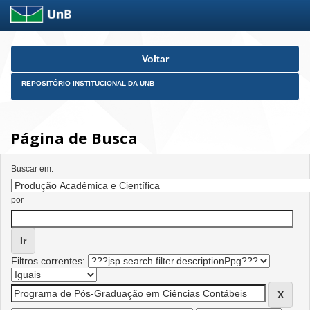
Skip
Voltar
navigation
REPOSITÓRIO INSTITUCIONAL DA UNB
Página de Busca
Buscar em:
por
Filtros correntes: