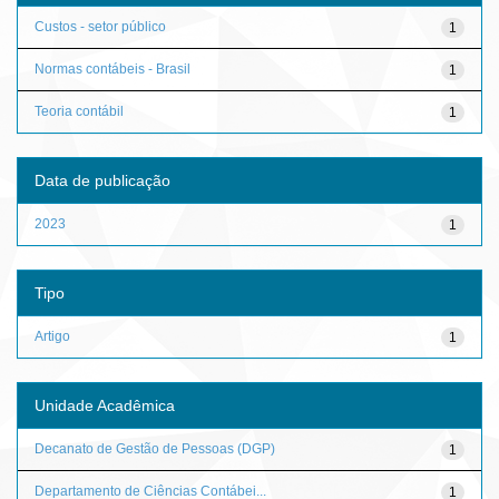
Custos - setor público
1
Normas contábeis - Brasil
1
Teoria contábil
1
Data de publicação
2023
1
Tipo
Artigo
1
Unidade Acadêmica
Decanato de Gestão de Pessoas (DGP)
1
Departamento de Ciências Contábei...
1