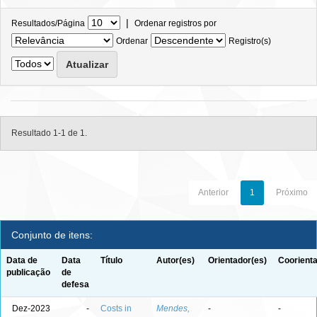
|
Resultados/Página
Ordenar registros por
Ordenar
Registro(s)
Resultado 1-1 de 1.
Anterior
1
Próximo
Conjunto de itens:
Data de
Data
Título
Autor(es)
Orientador(es)
Coorienta
publicação
de
defesa
Dez-2023
-
Costs in
Mendes,
-
-