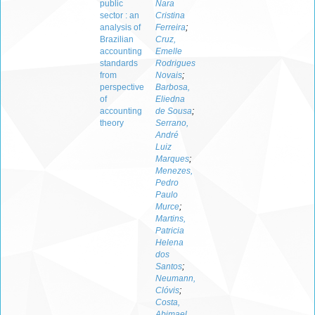
public
Nara
sector : an
Cristina
analysis of
Ferreira
;
Brazilian
Cruz,
accounting
Emelle
standards
Rodrigues
from
Novais
;
perspective
Barbosa,
of
Eliedna
accounting
de Sousa
;
theory
Serrano,
André
Luiz
Marques
;
Menezes,
Pedro
Paulo
Murce
;
Martins,
Patricia
Helena
dos
Santos
;
Neumann,
Clóvis
;
Costa,
Abimael