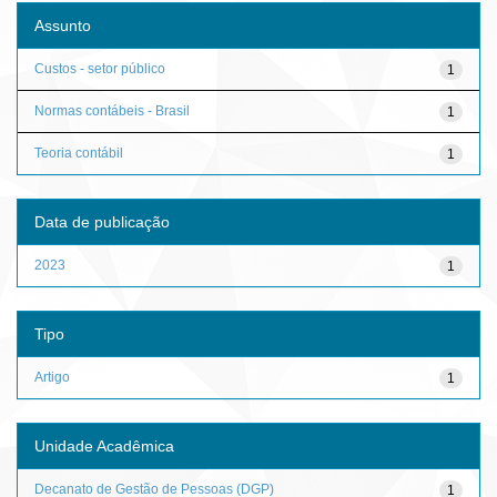
Assunto
Custos - setor público
1
Normas contábeis - Brasil
1
Teoria contábil
1
Data de publicação
2023
1
Tipo
Artigo
1
Unidade Acadêmica
Decanato de Gestão de Pessoas (DGP)
1