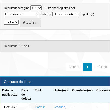
|
Resultados/Página
Ordenar registros por
Ordenar
Registro(s)
Resultado 1-1 de 1.
Anterior
1
Próximo
Conjunto de itens:
Data de
Data
Título
Autor(es)
Orientador(es)
Coorienta
publicação
de
defesa
Dez-2023
-
Costs in
Mendes,
-
-