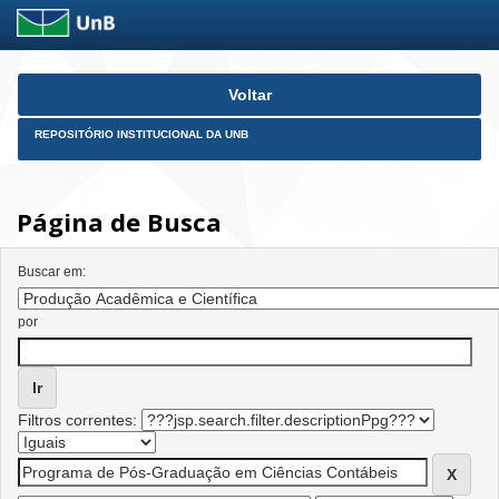
Skip
Voltar
navigation
REPOSITÓRIO INSTITUCIONAL DA UNB
Página de Busca
Buscar em:
por
Filtros correntes: