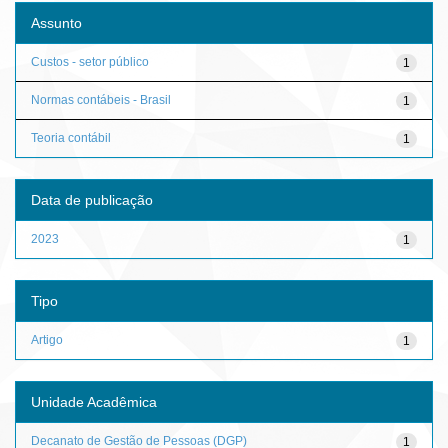
Assunto
Custos - setor público
1
Normas contábeis - Brasil
1
Teoria contábil
1
Data de publicação
2023
1
Tipo
Artigo
1
Unidade Acadêmica
Decanato de Gestão de Pessoas (DGP)
1