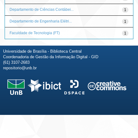
Departamento de Ciências Contábei...
1
Departamento de Engenharia Elétri...
1
Faculdade de Tecnologia (FT)
1
Universidade de Brasília - Biblioteca Central
Coordenadoria de Gestão da Informação Digital - GID
(61) 3107-2683
repositorio@unb.br
Fale conosco
Sobre