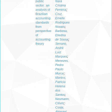
public
Nara
sector : an
Cristina
analysis of
Ferreira
;
Brazilian
Cruz,
accounting
Emelle
standards
Rodrigues
from
Novais
;
perspective
Barbosa,
of
Eliedna
accounting
de Sousa
;
theory
Serrano,
André
Luiz
Marques
;
Menezes,
Pedro
Paulo
Murce
;
Martins,
Patricia
Helena
dos
Santos
;
Neumann,
Clóvis
;
Costa,
Abimael