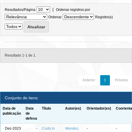
|
Resultados/Página
Ordenar registros por
Ordenar
Registro(s)
Resultado 1-1 de 1.
Anterior
1
Próximo
Conjunto de itens:
Data de
Data
Título
Autor(es)
Orientador(es)
Coorienta
publicação
de
defesa
Dez-2023
-
Costs in
Mendes,
-
-