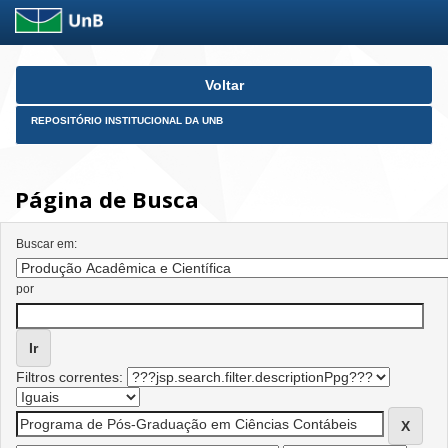
Skip
Voltar
navigation
REPOSITÓRIO INSTITUCIONAL DA UNB
Página de Busca
Buscar em:
por
Filtros correntes: