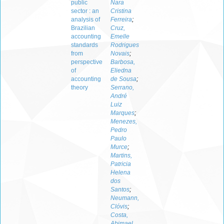
public
Nara
sector : an
Cristina
analysis of
Ferreira
;
Brazilian
Cruz,
accounting
Emelle
standards
Rodrigues
from
Novais
;
perspective
Barbosa,
of
Eliedna
accounting
de Sousa
;
theory
Serrano,
André
Luiz
Marques
;
Menezes,
Pedro
Paulo
Murce
;
Martins,
Patricia
Helena
dos
Santos
;
Neumann,
Clóvis
;
Costa,
Abimael