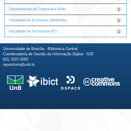
Departamento de Engenharia Elétri...
1
Faculdade de Economia, Administra...
1
Faculdade de Tecnologia (FT)
1
Universidade de Brasília - Biblioteca Central
Coordenadoria de Gestão da Informação Digital - GID
(61) 3107-2683
repositorio@unb.br
Fale conosco
Sobre