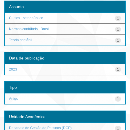
Assunto
Custos - setor público
1
Normas contábeis - Brasil
1
Teoria contábil
1
Data de publicação
2023
1
Tipo
Artigo
1
Unidade Acadêmica
Decanato de Gestão de Pessoas (DGP)
1