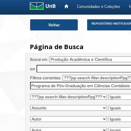
Comunidades e Coleções
Skip
REPOSITÓRIO INSTITUCIO
Voltar
navigation
Página de Busca
Buscar em:
por
Filtros correntes: