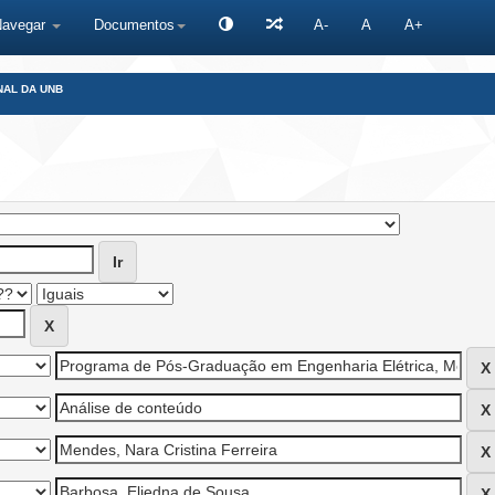
Navegar
Documentos
A-
A
A+
NAL DA UNB