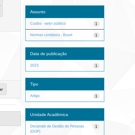
Assunto
Custos - setor público
1
Normas contábeis - Brasil
1
Data de publicação
2023
1
Tipo
Artigo
1
Unidade Acadêmica
Decanato de Gestão de Pessoas
1
(DGP)