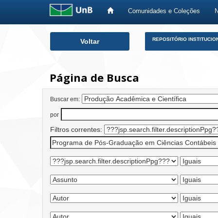
Comunidades e Coleções
Skip
REPOSITÓRIO INSTITUCIO
Voltar
navigation
Página de Busca
Buscar em:
por
Filtros correntes: