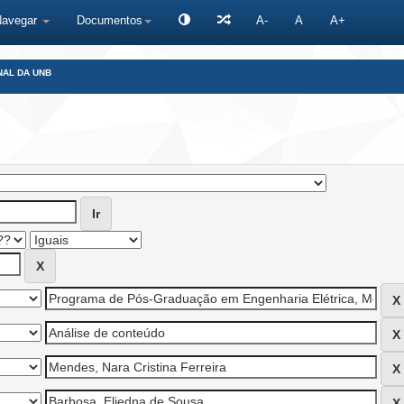
Navegar
Documentos
A-
A
A+
NAL DA UNB