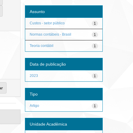
Assunto
Custos - setor público
1
Normas contábeis - Brasil
1
Teoria contábil
1
Data de publicação
2023
1
Tipo
Artigo
1
Unidade Acadêmica