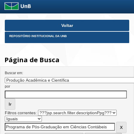
Skip
Voltar
navigation
REPOSITÓRIO INSTITUCIONAL DA UNB
Página de Busca
Buscar em:
por
Filtros correntes: