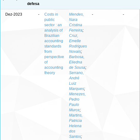
defesa
Dez-2023
-
Costs in
Mendes,
-
-
public
Nara
sector : an
Cristina
analysis of
Ferreira
;
Brazilian
Cruz,
accounting
Emelle
standards
Rodrigues
from
Novais
;
perspective
Barbosa,
of
Eliedna
accounting
de Sousa
;
theory
Serrano,
André
Luiz
Marques
;
Menezes,
Pedro
Paulo
Murce
;
Martins,
Patricia
Helena
dos
Santos
;