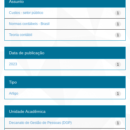
Assunto
Custos - setor público
1
Normas contábeis - Brasil
1
Teoria contábil
1
Data de publicação
2023
1
Tipo
Artigo
1
Unidade Acadêmica
Decanato de Gestão de Pessoas (DGP)
1