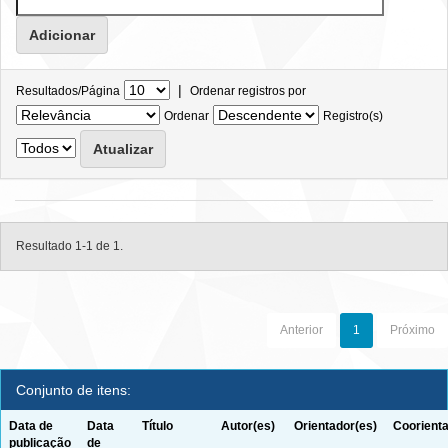
|
Resultados/Página
Ordenar registros por
Ordenar
Registro(s)
Resultado 1-1 de 1.
Anterior
1
Próximo
Conjunto de itens:
Data de
Data
Título
Autor(es)
Orientador(es)
Coorienta
publicação
de