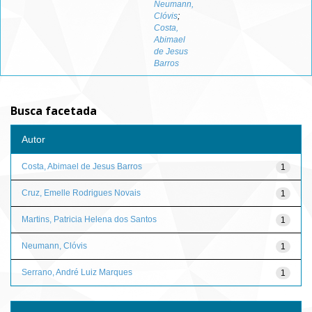
Neumann,
Clóvis
;
Costa,
Abimael
de Jesus
Barros
Busca facetada
Autor
Costa, Abimael de Jesus Barros
1
Cruz, Emelle Rodrigues Novais
1
Martins, Patricia Helena dos Santos
1
Neumann, Clóvis
1
Serrano, André Luiz Marques
1