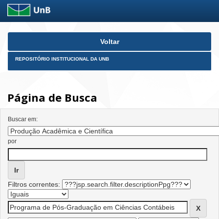
Skip
Voltar
navigation
REPOSITÓRIO INSTITUCIONAL DA UNB
Página de Busca
Buscar em:
por
Filtros correntes: