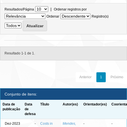
|
Resultados/Página
Ordenar registros por
Ordenar
Registro(s)
Resultado 1-1 de 1.
Anterior
1
Próximo
Conjunto de itens:
Data de
Data
Título
Autor(es)
Orientador(es)
Coorienta
publicação
de
defesa
Dez-2023
-
Costs in
Mendes,
-
-