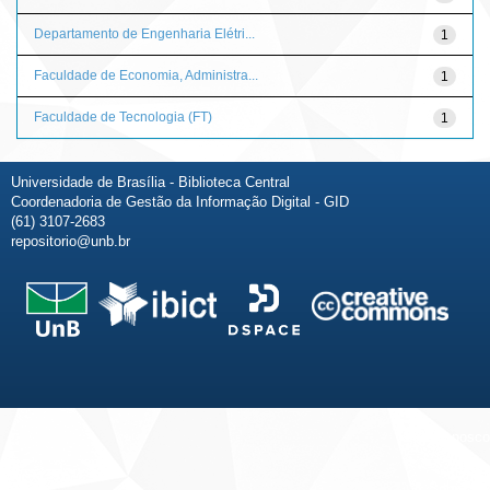
Departamento de Engenharia Elétri...
1
Faculdade de Economia, Administra...
1
Faculdade de Tecnologia (FT)
1
Universidade de Brasília - Biblioteca Central
Coordenadoria de Gestão da Informação Digital - GID
(61) 3107-2683
repositorio@unb.br
Fale conosco
Sobre