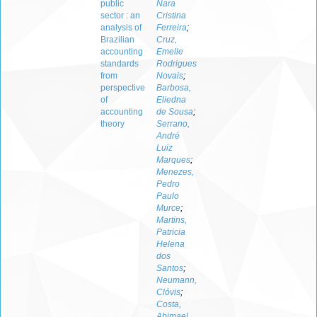
public
Nara
sector : an
Cristina
analysis of
Ferreira
;
Brazilian
Cruz,
accounting
Emelle
standards
Rodrigues
from
Novais
;
perspective
Barbosa,
of
Eliedna
accounting
de Sousa
;
theory
Serrano,
André
Luiz
Marques
;
Menezes,
Pedro
Paulo
Murce
;
Martins,
Patricia
Helena
dos
Santos
;
Neumann,
Clóvis
;
Costa,
Abimael