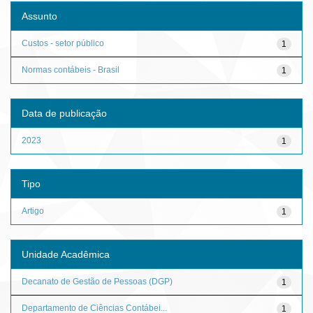
Assunto
Custos - setor público
1
Normas contábeis - Brasil
1
Data de publicação
2023
1
Tipo
Artigo
1
Unidade Acadêmica
Decanato de Gestão de Pessoas (DGP)
1
Departamento de Ciências Contábei...
1