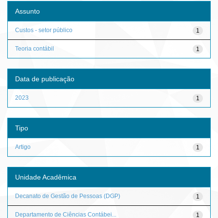
Assunto
Custos - setor público
1
Teoria contábil
1
Data de publicação
2023
1
Tipo
Artigo
1
Unidade Acadêmica
Decanato de Gestão de Pessoas (DGP)
1
Departamento de Ciências Contábei...
1