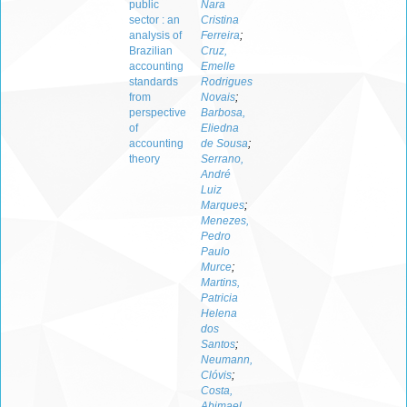
public
Nara
sector : an
Cristina
analysis of
Ferreira
;
Brazilian
Cruz,
accounting
Emelle
standards
Rodrigues
from
Novais
;
perspective
Barbosa,
of
Eliedna
accounting
de Sousa
;
theory
Serrano,
André
Luiz
Marques
;
Menezes,
Pedro
Paulo
Murce
;
Martins,
Patricia
Helena
dos
Santos
;
Neumann,
Clóvis
;
Costa,
Abimael