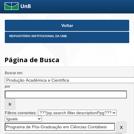
Skip
Voltar
navigation
REPOSITÓRIO INSTITUCIONAL DA UNB
Página de Busca
Buscar em:
por
Filtros correntes: