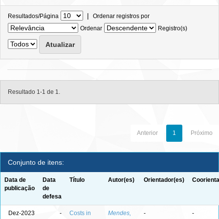
|
Resultados/Página
Ordenar registros por
Ordenar
Registro(s)
Resultado 1-1 de 1.
Anterior
1
Próximo
Conjunto de itens:
Data de
Data
Título
Autor(es)
Orientador(es)
Coorienta
publicação
de
defesa
Dez-2023
-
Costs in
Mendes,
-
-