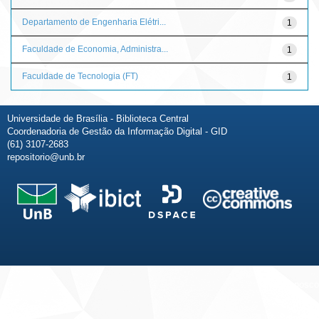
Departamento de Engenharia Elétri...
1
Faculdade de Economia, Administra...
1
Faculdade de Tecnologia (FT)
1
Universidade de Brasília - Biblioteca Central
Coordenadoria de Gestão da Informação Digital - GID
(61) 3107-2683
repositorio@unb.br
Fale conosco
Sobre