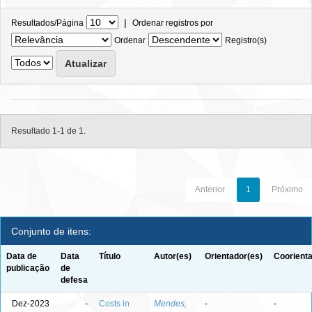
|
Resultados/Página
Ordenar registros por
Ordenar
Registro(s)
Resultado 1-1 de 1.
Anterior
1
Próximo
Conjunto de itens:
Data de
Data
Título
Autor(es)
Orientador(es)
Coorienta
publicação
de
defesa
Dez-2023
-
Costs in
Mendes,
-
-