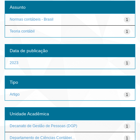
Assunto
Normas contábeis - Brasil
1
Teoria contábil
1
Data de publicação
2023
1
Tipo
Artigo
1
Unidade Acadêmica
Decanato de Gestão de Pessoas (DGP)
1
Departamento de Ciências Contábei...
1