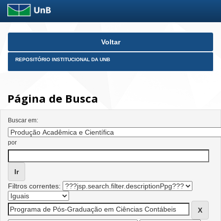
Skip
Voltar
navigation
REPOSITÓRIO INSTITUCIONAL DA UNB
Página de Busca
Buscar em:
por
Filtros correntes: