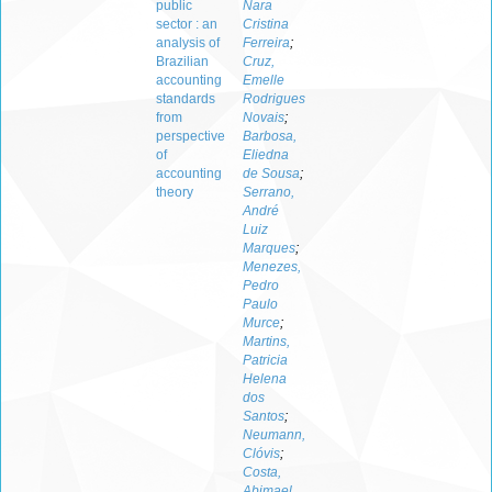
public
Nara
sector : an
Cristina
analysis of
Ferreira
;
Brazilian
Cruz,
accounting
Emelle
standards
Rodrigues
from
Novais
;
perspective
Barbosa,
of
Eliedna
accounting
de Sousa
;
theory
Serrano,
André
Luiz
Marques
;
Menezes,
Pedro
Paulo
Murce
;
Martins,
Patricia
Helena
dos
Santos
;
Neumann,
Clóvis
;
Costa,
Abimael