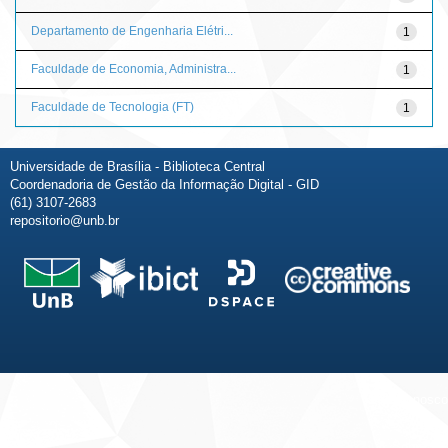
Departamento de Engenharia Elétri...
1
Faculdade de Economia, Administra...
1
Faculdade de Tecnologia (FT)
1
Universidade de Brasília - Biblioteca Central
Coordenadoria de Gestão da Informação Digital - GID
(61) 3107-2683
repositorio@unb.br
Fale conosco
Sobre