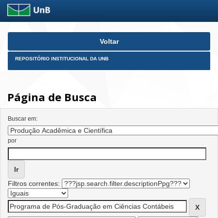
Skip
Voltar
navigation
REPOSITÓRIO INSTITUCIONAL DA UNB
Página de Busca
Buscar em:
por
Filtros correntes: