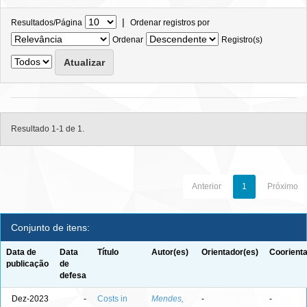
|
Resultados/Página
Ordenar registros por
Ordenar
Registro(s)
Resultado 1-1 de 1.
Anterior
1
Próximo
Conjunto de itens:
Data de
Data
Título
Autor(es)
Orientador(es)
Coorienta
publicação
de
defesa
Dez-2023
-
Costs in
Mendes,
-
-