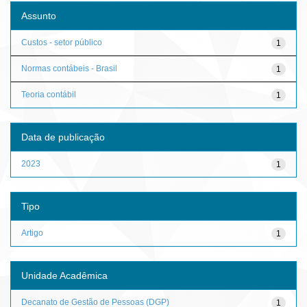
Assunto
Custos - setor público
1
Normas contábeis - Brasil
1
Teoria contábil
1
Data de publicação
2023
1
Tipo
Artigo
1
Unidade Acadêmica
Decanato de Gestão de Pessoas (DGP)
1