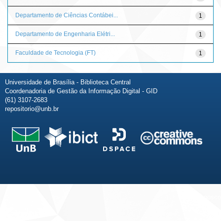
Departamento de Ciências Contábei...
1
Departamento de Engenharia Elétri...
1
Faculdade de Tecnologia (FT)
1
Universidade de Brasília - Biblioteca Central
Coordenadoria de Gestão da Informação Digital - GID
(61) 3107-2683
repositorio@unb.br
Fale conosco
Sobre