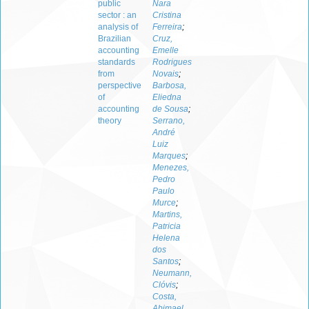
public
Nara
sector : an
Cristina
analysis of
Ferreira
;
Brazilian
Cruz,
accounting
Emelle
standards
Rodrigues
from
Novais
;
perspective
Barbosa,
of
Eliedna
accounting
de Sousa
;
theory
Serrano,
André
Luiz
Marques
;
Menezes,
Pedro
Paulo
Murce
;
Martins,
Patricia
Helena
dos
Santos
;
Neumann,
Clóvis
;
Costa,
Abimael