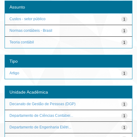
Assunto
Custos - setor público
1
Normas contábeis - Brasil
1
Teoria contábil
1
Tipo
Artigo
1
Unidade Acadêmica
Decanato de Gestão de Pessoas (DGP)
1
Departamento de Ciências Contábei...
1
Departamento de Engenharia Elétri...
1