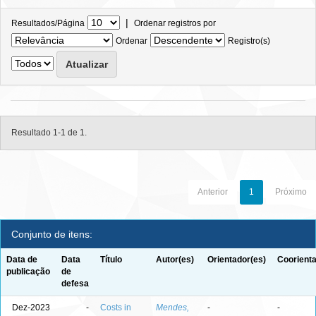
|
Resultados/Página
Ordenar registros por
Ordenar
Registro(s)
Resultado 1-1 de 1.
Anterior
1
Próximo
Conjunto de itens:
Data de
Data
Título
Autor(es)
Orientador(es)
Coorienta
publicação
de
defesa
Dez-2023
-
Costs in
Mendes,
-
-