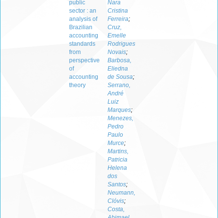
public
Nara
sector : an
Cristina
analysis of
Ferreira
;
Brazilian
Cruz,
accounting
Emelle
standards
Rodrigues
from
Novais
;
perspective
Barbosa,
of
Eliedna
accounting
de Sousa
;
theory
Serrano,
André
Luiz
Marques
;
Menezes,
Pedro
Paulo
Murce
;
Martins,
Patricia
Helena
dos
Santos
;
Neumann,
Clóvis
;
Costa,
Abimael