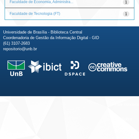
Faculdade de Economia, Administra...
1
Faculdade de Tecnologia (FT)
1
Universidade de Brasília - Biblioteca Central
Coordenadoria de Gestão da Informação Digital - GID
(61) 3107-2683
repositorio@unb.br
Fale conosco
Sobre