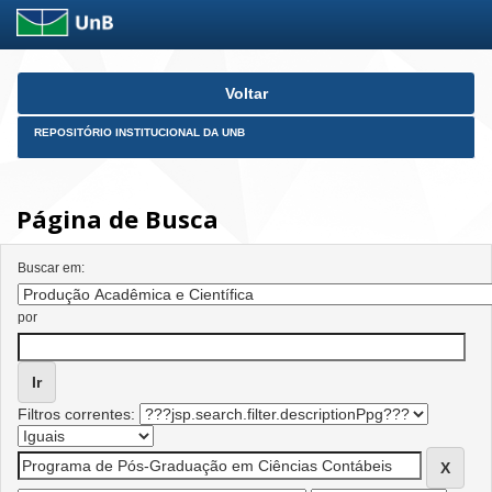
Skip
Voltar
navigation
REPOSITÓRIO INSTITUCIONAL DA UNB
Página de Busca
Buscar em:
por
Filtros correntes: