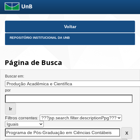
Skip
Voltar
navigation
REPOSITÓRIO INSTITUCIONAL DA UNB
Página de Busca
Buscar em:
por
Filtros correntes: