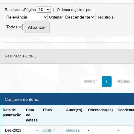
|
Resultados/Página
Ordenar registros por
Ordenar
Registro(s)
Resultado 1-1 de 1.
Anterior
1
Próximo
Conjunto de itens:
Data de
Data
Título
Autor(es)
Orientador(es)
Coorienta
publicação
de
defesa
Dez-2023
-
Costs in
Mendes,
-
-