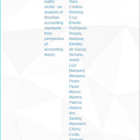
public
Nara
sector : an
Cristina
analysis of
Ferreira
;
Brazilian
Cruz,
accounting
Emelle
standards
Rodrigues
from
Novais
;
perspective
Barbosa,
of
Eliedna
accounting
de Sousa
;
theory
Serrano,
André
Luiz
Marques
;
Menezes,
Pedro
Paulo
Murce
;
Martins,
Patricia
Helena
dos
Santos
;
Neumann,
Clóvis
;
Costa,
Abimael