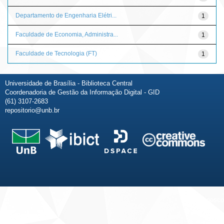
Departamento de Engenharia Elétri...
1
Faculdade de Economia, Administra...
1
Faculdade de Tecnologia (FT)
1
Universidade de Brasília - Biblioteca Central
Coordenadoria de Gestão da Informação Digital - GID
(61) 3107-2683
repositorio@unb.br
Fale conosco
Sobre