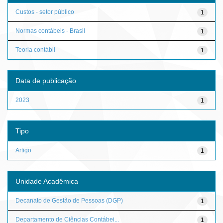
Custos - setor público
1
Normas contábeis - Brasil
1
Teoria contábil
1
Data de publicação
2023
1
Tipo
Artigo
1
Unidade Acadêmica
Decanato de Gestão de Pessoas (DGP)
1
Departamento de Ciências Contábei...
1