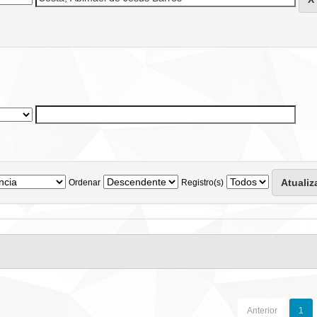
Ordenar
Registro(s)
Anterior
1