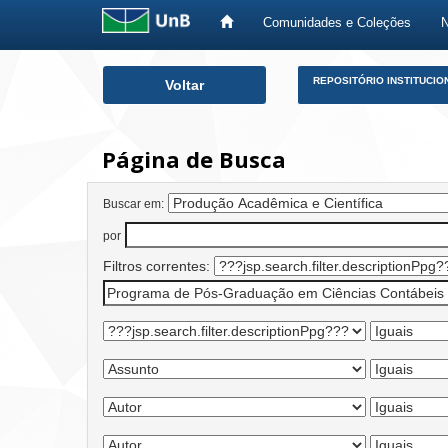
Comunidades e Coleções
Skip
REPOSITÓRIO INSTITUCIO
Voltar
navigation
Página de Busca
Buscar em:
por
Filtros correntes: