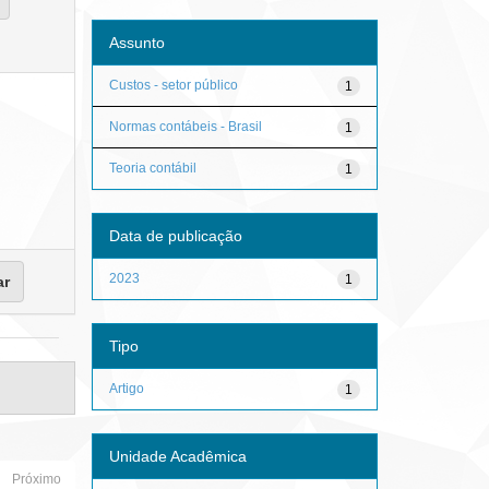
Assunto
Custos - setor público
1
Normas contábeis - Brasil
1
Teoria contábil
1
Data de publicação
2023
1
Tipo
Artigo
1
Unidade Acadêmica
Próximo