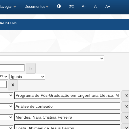
Navegar
Documentos
A-
A
A+
NAL DA UNB