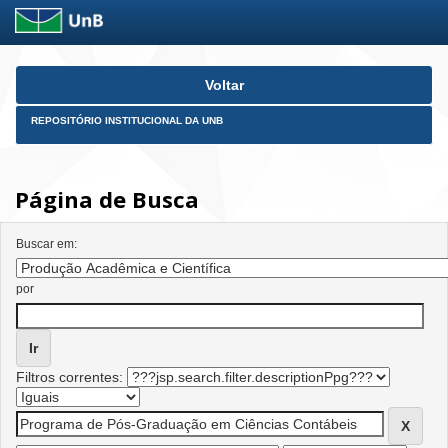
Skip
Voltar
navigation
REPOSITÓRIO INSTITUCIONAL DA UNB
Página de Busca
Buscar em:
por
Filtros correntes: