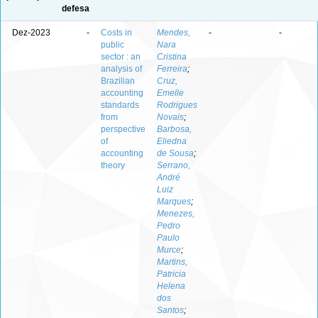
defesa
Dez-2023
-
Costs in
Mendes,
-
-
public
Nara
sector : an
Cristina
analysis of
Ferreira
;
Brazilian
Cruz,
accounting
Emelle
standards
Rodrigues
from
Novais
;
perspective
Barbosa,
of
Eliedna
accounting
de Sousa
;
theory
Serrano,
André
Luiz
Marques
;
Menezes,
Pedro
Paulo
Murce
;
Martins,
Patricia
Helena
dos
Santos
;