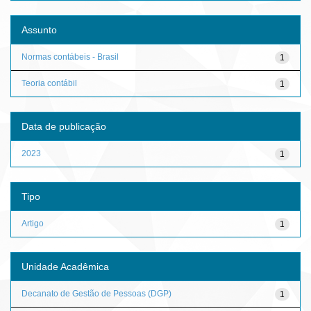
Assunto
Normas contábeis - Brasil
1
Teoria contábil
1
Data de publicação
2023
1
Tipo
Artigo
1
Unidade Acadêmica
Decanato de Gestão de Pessoas (DGP)
1