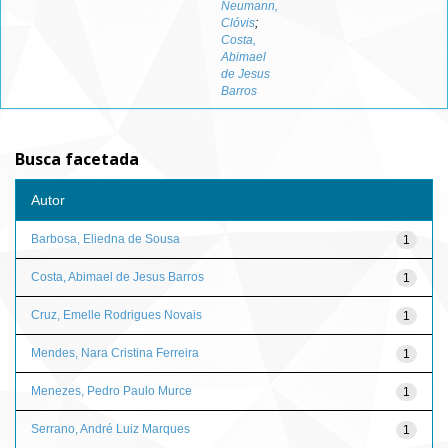
Neumann,
Clóvis
;
Costa,
Abimael
de Jesus
Barros
Busca facetada
Autor
Barbosa, Eliedna de Sousa
1
Costa, Abimael de Jesus Barros
1
Cruz, Emelle Rodrigues Novais
1
Mendes, Nara Cristina Ferreira
1
Menezes, Pedro Paulo Murce
1
Serrano, André Luiz Marques
1