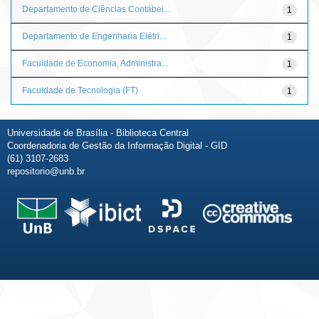
Departamento de Ciências Contábei...
1
Departamento de Engenharia Elétri...
1
Faculdade de Economia, Administra...
1
Faculdade de Tecnologia (FT)
1
Universidade de Brasília - Biblioteca Central
Coordenadoria de Gestão da Informação Digital - GID
(61) 3107-2683
repositorio@unb.br
Fale conosco