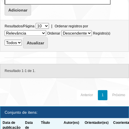
|
Resultados/Página
Ordenar registros por
Ordenar
Registro(s)
Resultado 1-1 de 1.
Anterior
1
Próximo
Conjunto de itens:
Data de
Data
Título
Autor(es)
Orientador(es)
Coorienta
publicação
de