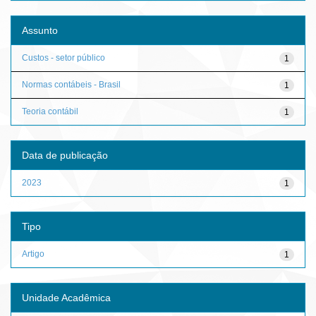
Assunto
Custos - setor público
1
Normas contábeis - Brasil
1
Teoria contábil
1
Data de publicação
2023
1
Tipo
Artigo
1
Unidade Acadêmica