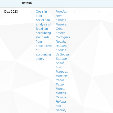
defesa
Dez-2023
-
Costs in
Mendes,
-
-
public
Nara
sector : an
Cristina
analysis of
Ferreira
;
Brazilian
Cruz,
accounting
Emelle
standards
Rodrigues
from
Novais
;
perspective
Barbosa,
of
Eliedna
accounting
de Sousa
;
theory
Serrano,
André
Luiz
Marques
;
Menezes,
Pedro
Paulo
Murce
;
Martins,
Patricia
Helena
dos
Santos
;