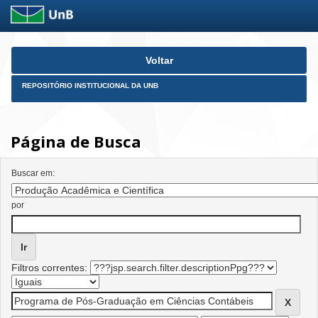
Skip
Voltar
navigation
REPOSITÓRIO INSTITUCIONAL DA UNB
Página de Busca
Buscar em:
por
Filtros correntes: