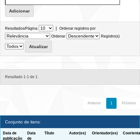
|
Resultados/Página
Ordenar registros por
Ordenar
Registro(s)
Resultado 1-1 de 1.
Anterior
1
Próximo
Conjunto de itens:
Data de
Data
Título
Autor(es)
Orientador(es)
Coorienta
publicação
de