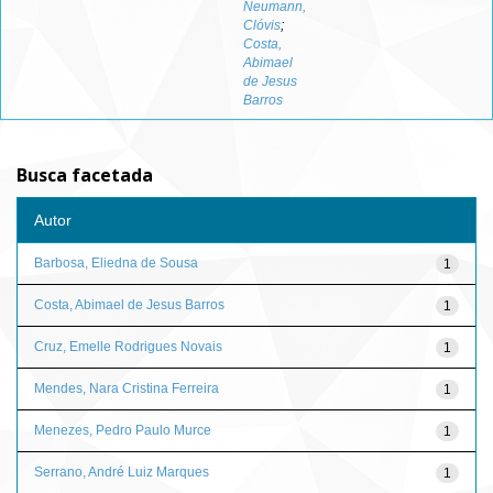
Neumann,
Clóvis
;
Costa,
Abimael
de Jesus
Barros
Busca facetada
Autor
Barbosa, Eliedna de Sousa
1
Costa, Abimael de Jesus Barros
1
Cruz, Emelle Rodrigues Novais
1
Mendes, Nara Cristina Ferreira
1
Menezes, Pedro Paulo Murce
1
Serrano, André Luiz Marques
1