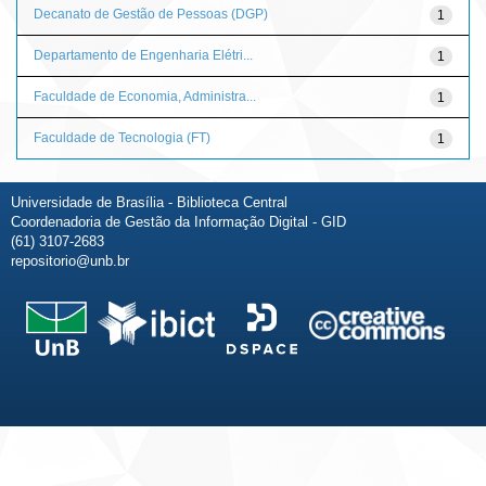
Decanato de Gestão de Pessoas (DGP)
1
Departamento de Engenharia Elétri...
1
Faculdade de Economia, Administra...
1
Faculdade de Tecnologia (FT)
1
Universidade de Brasília - Biblioteca Central
Coordenadoria de Gestão da Informação Digital - GID
(61) 3107-2683
repositorio@unb.br
Fale conosco