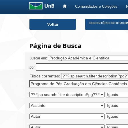
Comunidades e Coleções
Skip
REPOSITÓRIO INSTITUCIO
Voltar
navigation
Página de Busca
Buscar em:
por
Filtros correntes: