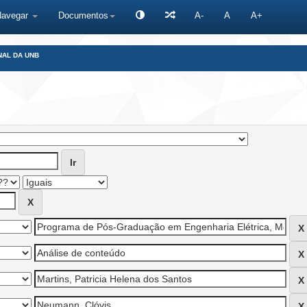
Navegar
Documentos
A-
A
A+
NAL DA UNB