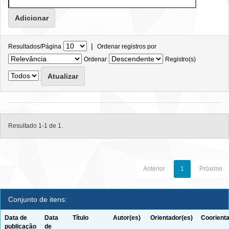
|
Resultados/Página
Ordenar registros por
Ordenar
Registro(s)
Resultado 1-1 de 1.
Anterior
1
Próximo
Conjunto de itens:
Data de
Data
Título
Autor(es)
Orientador(es)
Coorienta
publicação
de