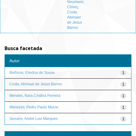
Neumann,
Clóvis
;
Costa,
Abimael
de Jesus
Barros
Busca facetada
Autor
Barbosa, Eliedna de Sousa
1
Costa, Abimael de Jesus Barros
1
Mendes, Nara Cristina Ferreira
1
Menezes, Pedro Paulo Murce
1
Serrano, André Luiz Marques
1