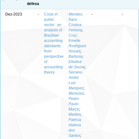
defesa
Dez-2023
-
Costs in
Mendes,
-
-
public
Nara
sector : an
Cristina
analysis of
Ferreira
;
Brazilian
Cruz,
accounting
Emelle
standards
Rodrigues
from
Novais
;
perspective
Barbosa,
of
Eliedna
accounting
de Sousa
;
theory
Serrano,
André
Luiz
Marques
;
Menezes,
Pedro
Paulo
Murce
;
Martins,
Patricia
Helena
dos
Santos
;