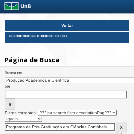
Skip
Voltar
navigation
REPOSITÓRIO INSTITUCIONAL DA UNB
Página de Busca
Buscar em:
por
Filtros correntes: