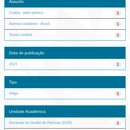
Assunto
Custos - setor público
1
Normas contábeis - Brasil
1
Teoria contábil
1
Data de publicação
2023
1
Tipo
Artigo
1
Unidade Acadêmica
Decanato de Gestão de Pessoas (DGP)
1