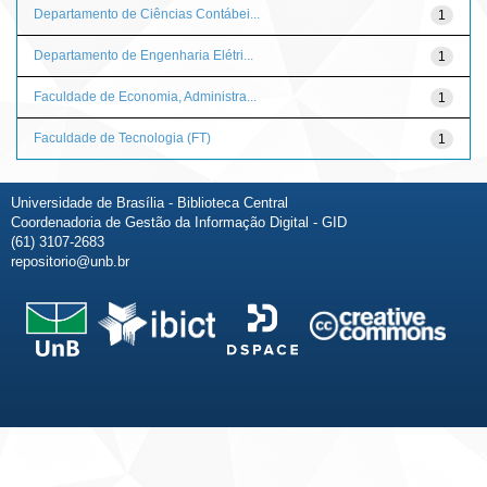
Departamento de Ciências Contábei...
1
Departamento de Engenharia Elétri...
1
Faculdade de Economia, Administra...
1
Faculdade de Tecnologia (FT)
1
Universidade de Brasília - Biblioteca Central
Coordenadoria de Gestão da Informação Digital - GID
(61) 3107-2683
repositorio@unb.br
Fale conosco