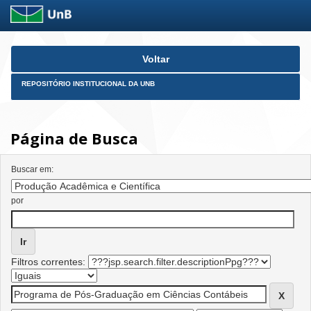
Skip
Voltar
navigation
REPOSITÓRIO INSTITUCIONAL DA UNB
Página de Busca
Buscar em:
por
Filtros correntes: