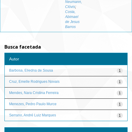
Neumann,
Clóvis
;
Costa,
Abimael
de Jesus
Barros
Busca facetada
Autor
Barbosa, Eliedna de Sousa
1
Cruz, Emelle Rodrigues Novais
1
Mendes, Nara Cristina Ferreira
1
Menezes, Pedro Paulo Murce
1
Serrano, André Luiz Marques
1