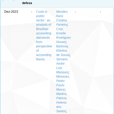
defesa
Dez-2023
-
Costs in
Mendes,
-
-
public
Nara
sector : an
Cristina
analysis of
Ferreira
;
Brazilian
Cruz,
accounting
Emelle
standards
Rodrigues
from
Novais
;
perspective
Barbosa,
of
Eliedna
accounting
de Sousa
;
theory
Serrano,
André
Luiz
Marques
;
Menezes,
Pedro
Paulo
Murce
;
Martins,
Patricia
Helena
dos
Santos
;