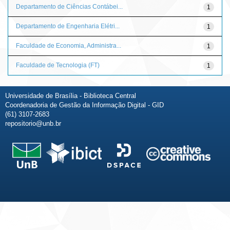
Departamento de Ciências Contábei...
1
Departamento de Engenharia Elétri...
1
Faculdade de Economia, Administra...
1
Faculdade de Tecnologia (FT)
1
Universidade de Brasília - Biblioteca Central
Coordenadoria de Gestão da Informação Digital - GID
(61) 3107-2683
repositorio@unb.br
Fale conosco