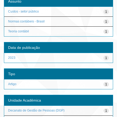
Assunto
Custos - setor público
1
Normas contábeis - Brasil
1
Teoria contábil
1
Data de publicação
2023
1
Tipo
Artigo
1
Unidade Acadêmica
Decanato de Gestão de Pessoas (DGP)
1