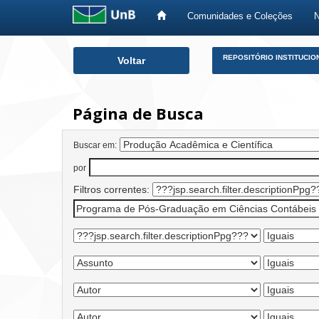
Comunidades e Coleções
Skip
REPOSITÓRIO INSTITUCIO
Voltar
navigation
Página de Busca
Buscar em:
por
Filtros correntes: