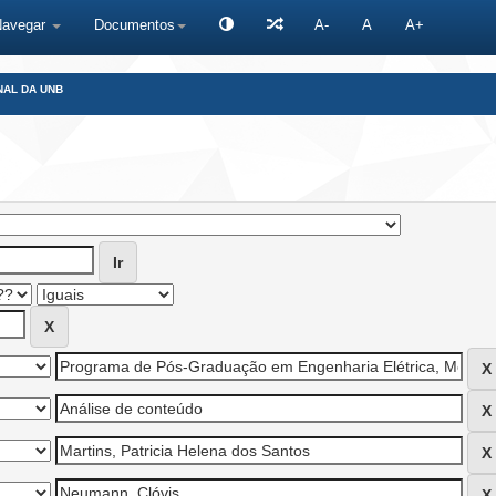
Navegar
Documentos
A-
A
A+
NAL DA UNB