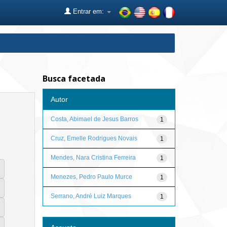
Entrar em:
Busca facetada
Autor
Costa, Abimael de Jesus Barros
1
Cruz, Emelle Rodrigues Novais
1
Mendes, Nara Cristina Ferreira
1
Menezes, Pedro Paulo Murce
1
Serrano, André Luiz Marques
1