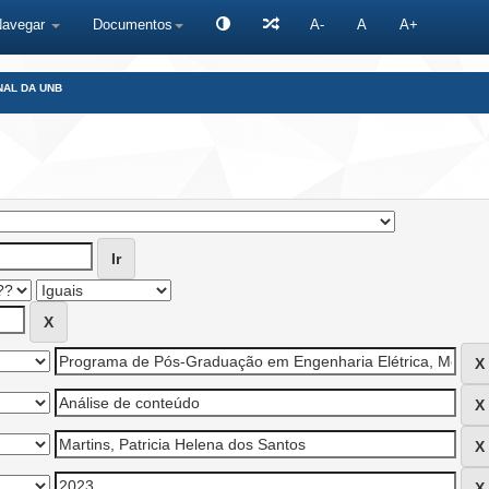
Navegar
Documentos
A-
A
A+
NAL DA UNB