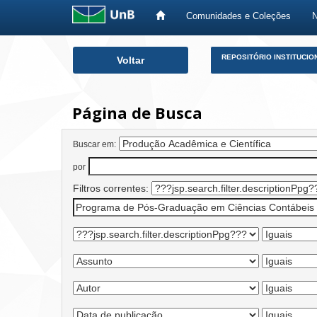
Comunidades e Coleções
Skip
REPOSITÓRIO INSTITUCIO
Voltar
navigation
Página de Busca
Buscar em:
por
Filtros correntes: