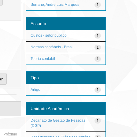
Serrano, André Luiz Marques
1
Assunto
Custos - setor público
1
Normas contábeis - Brasil
1
Teoria contábil
1
Tipo
Artigo
1
Unidade Acadêmica
Decanato de Gestão de Pessoas
1
(DGP)
Próximo