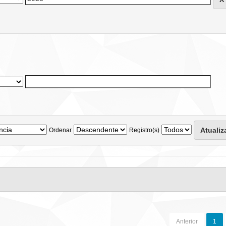
Ordenar
Registro(s)
Anterior
1