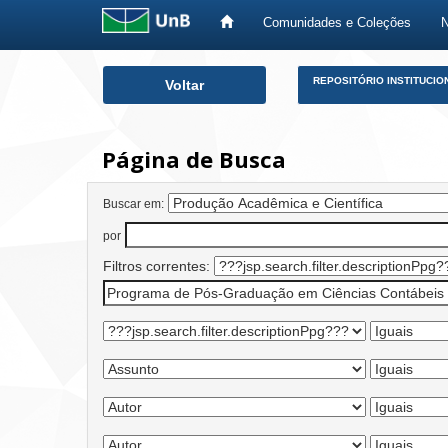
Comunidades e Coleções
Skip
REPOSITÓRIO INSTITUCIO
Voltar
navigation
Página de Busca
Buscar em:
por
Filtros correntes: