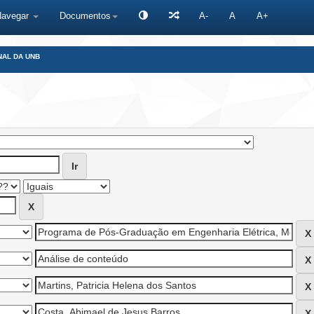
Navegar
Documentos
A-
A
A+
NAL DA UNB