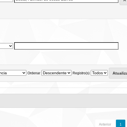
Ordenar
Registro(s)
Anterior
1