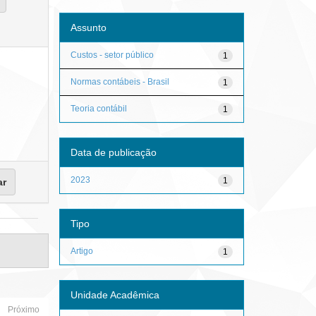
Assunto
Custos - setor público
1
Normas contábeis - Brasil
1
Teoria contábil
1
Data de publicação
2023
1
Tipo
Artigo
1
Unidade Acadêmica
Próximo