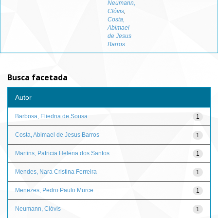
Neumann,
Clóvis
;
Costa,
Abimael
de Jesus
Barros
Busca facetada
Autor
Barbosa, Eliedna de Sousa
1
Costa, Abimael de Jesus Barros
1
Martins, Patricia Helena dos Santos
1
Mendes, Nara Cristina Ferreira
1
Menezes, Pedro Paulo Murce
1
Neumann, Clóvis
1