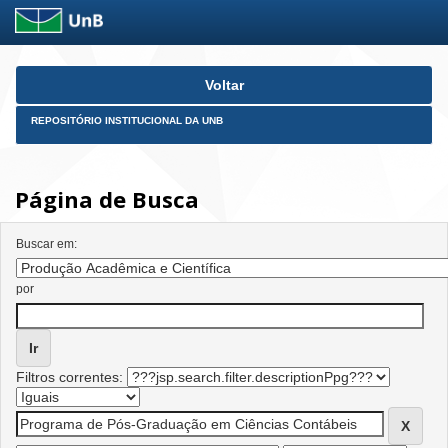
Skip
Voltar
navigation
REPOSITÓRIO INSTITUCIONAL DA UNB
Página de Busca
Buscar em:
por
Filtros correntes: