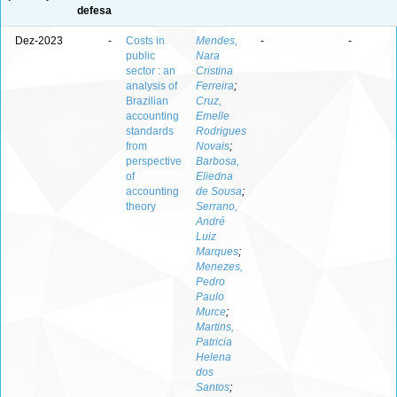
defesa
Dez-2023
-
Costs in
Mendes,
-
-
public
Nara
sector : an
Cristina
analysis of
Ferreira
;
Brazilian
Cruz,
accounting
Emelle
standards
Rodrigues
from
Novais
;
perspective
Barbosa,
of
Eliedna
accounting
de Sousa
;
theory
Serrano,
André
Luiz
Marques
;
Menezes,
Pedro
Paulo
Murce
;
Martins,
Patricia
Helena
dos
Santos
;