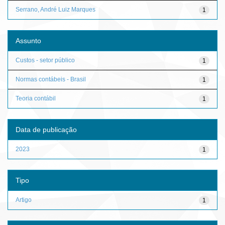
Serrano, André Luiz Marques
1
Assunto
Custos - setor público
1
Normas contábeis - Brasil
1
Teoria contábil
1
Data de publicação
2023
1
Tipo
Artigo
1