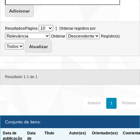
|
Resultados/Página
Ordenar registros por
Ordenar
Registro(s)
Resultado 1-1 de 1.
Anterior
1
Próximo
Conjunto de itens:
Data de
Data
Título
Autor(es)
Orientador(es)
Coorienta
publicação
de