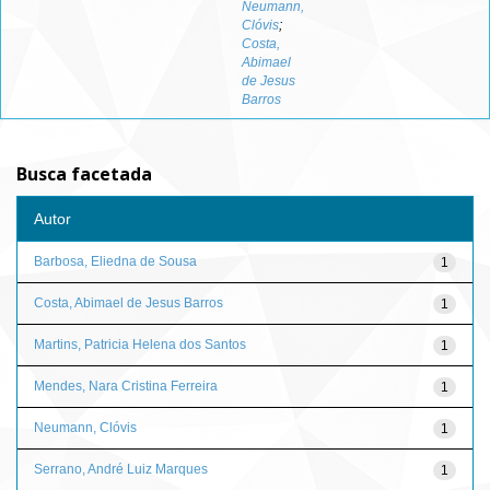
Neumann,
Clóvis
;
Costa,
Abimael
de Jesus
Barros
Busca facetada
Autor
Barbosa, Eliedna de Sousa
1
Costa, Abimael de Jesus Barros
1
Martins, Patricia Helena dos Santos
1
Mendes, Nara Cristina Ferreira
1
Neumann, Clóvis
1
Serrano, André Luiz Marques
1