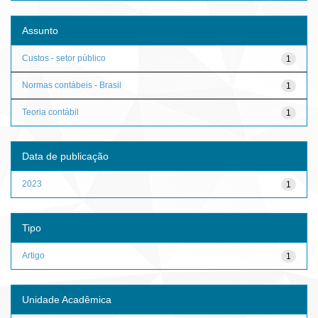
Assunto
Custos - setor público
1
Normas contábeis - Brasil
1
Teoria contábil
1
Data de publicação
2023
1
Tipo
Artigo
1
Unidade Acadêmica