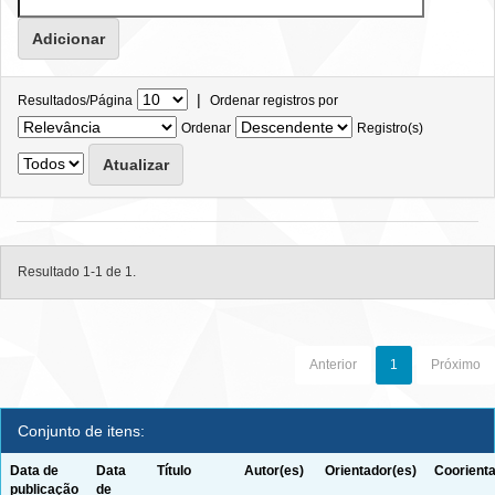
|
Resultados/Página
Ordenar registros por
Ordenar
Registro(s)
Resultado 1-1 de 1.
Anterior
1
Próximo
Conjunto de itens:
Data de
Data
Título
Autor(es)
Orientador(es)
Coorienta
publicação
de