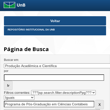
Skip
Voltar
navigation
REPOSITÓRIO INSTITUCIONAL DA UNB
Página de Busca
Buscar em:
por
Filtros correntes: