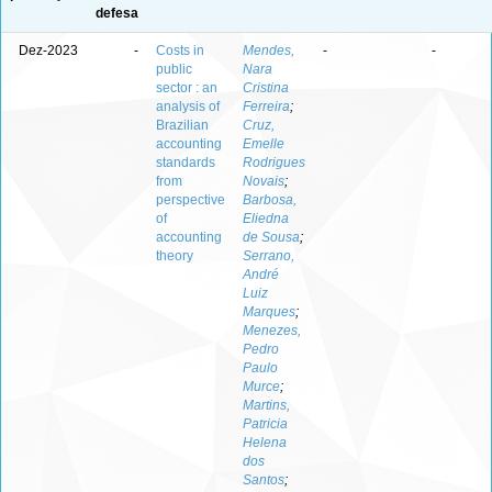
defesa
Dez-2023
-
Costs in
Mendes,
-
-
public
Nara
sector : an
Cristina
analysis of
Ferreira
;
Brazilian
Cruz,
accounting
Emelle
standards
Rodrigues
from
Novais
;
perspective
Barbosa,
of
Eliedna
accounting
de Sousa
;
theory
Serrano,
André
Luiz
Marques
;
Menezes,
Pedro
Paulo
Murce
;
Martins,
Patricia
Helena
dos
Santos
;