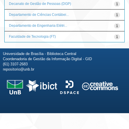
Decanato de Gestão de Pessoas (DGP)
1
Departamento de Ciências Contábei...
1
Departamento de Engenharia Elétri...
1
Faculdade de Tecnologia (FT)
1
Universidade de Brasília - Biblioteca Central
Coordenadoria de Gestão da Informação Digital - GID
(61) 3107-2683
repositorio@unb.br
Fale conosco