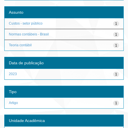
Assunto
Custos - setor público
1
Normas contábeis - Brasil
1
Teoria contábil
1
Data de publicação
2023
1
Tipo
Artigo
1
Unidade Acadêmica