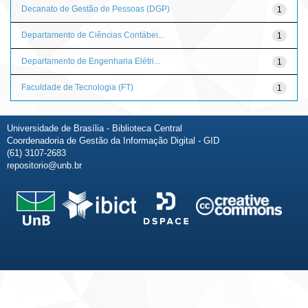
Decanato de Gestão de Pessoas (DGP)
1
Departamento de Ciências Contábei...
1
Departamento de Engenharia Elétri...
1
Faculdade de Tecnologia (FT)
1
Universidade de Brasília - Biblioteca Central
Coordenadoria de Gestão da Informação Digital - GID
(61) 3107-2683
repositorio@unb.br
Fale conosco