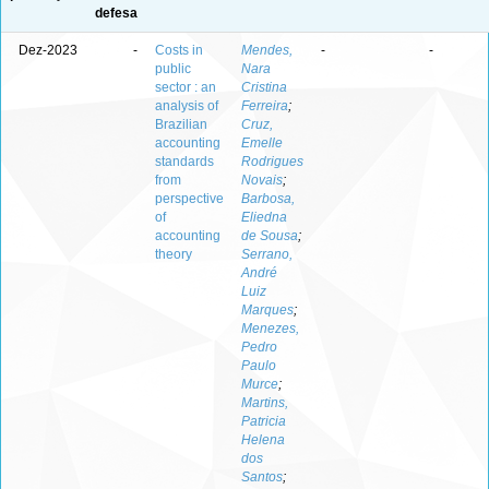
defesa
Dez-2023
-
Costs in
Mendes,
-
-
public
Nara
sector : an
Cristina
analysis of
Ferreira
;
Brazilian
Cruz,
accounting
Emelle
standards
Rodrigues
from
Novais
;
perspective
Barbosa,
of
Eliedna
accounting
de Sousa
;
theory
Serrano,
André
Luiz
Marques
;
Menezes,
Pedro
Paulo
Murce
;
Martins,
Patricia
Helena
dos
Santos
;