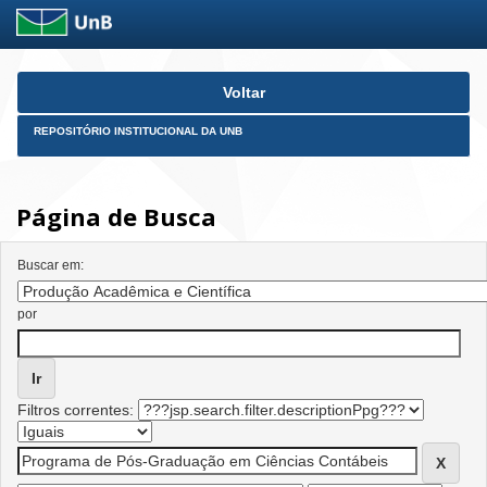
Skip
Voltar
navigation
REPOSITÓRIO INSTITUCIONAL DA UNB
Página de Busca
Buscar em:
por
Filtros correntes: