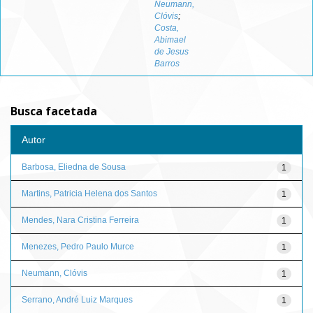
Neumann,
Clóvis
;
Costa,
Abimael
de Jesus
Barros
Busca facetada
Autor
Barbosa, Eliedna de Sousa
1
Martins, Patricia Helena dos Santos
1
Mendes, Nara Cristina Ferreira
1
Menezes, Pedro Paulo Murce
1
Neumann, Clóvis
1
Serrano, André Luiz Marques
1