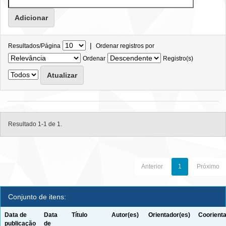
|
Resultados/Página
Ordenar registros por
Ordenar
Registro(s)
Resultado 1-1 de 1.
Anterior
1
Próximo
Conjunto de itens:
Data de
Data
Título
Autor(es)
Orientador(es)
Coorienta
publicação
de