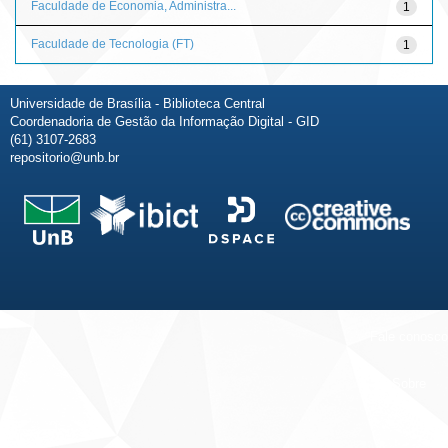
Faculdade de Economia, Administra...
1
Faculdade de Tecnologia (FT)
1
Universidade de Brasília - Biblioteca Central
Coordenadoria de Gestão da Informação Digital - GID
(61) 3107-2683
repositorio@unb.br
Fale conosco
Sobre