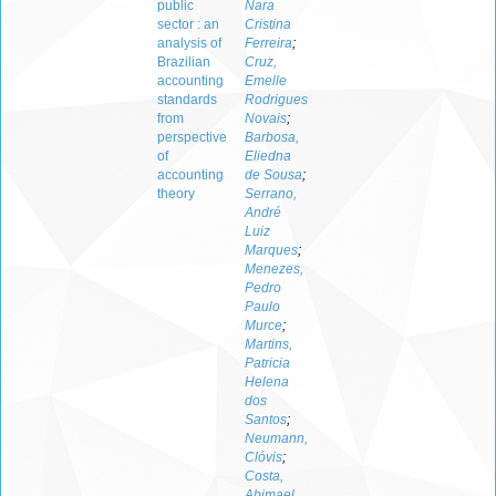
public
Nara
sector : an
Cristina
analysis of
Ferreira
;
Brazilian
Cruz,
accounting
Emelle
standards
Rodrigues
from
Novais
;
perspective
Barbosa,
of
Eliedna
accounting
de Sousa
;
theory
Serrano,
André
Luiz
Marques
;
Menezes,
Pedro
Paulo
Murce
;
Martins,
Patricia
Helena
dos
Santos
;
Neumann,
Clóvis
;
Costa,
Abimael