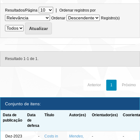
|
Resultados/Página
Ordenar registros por
Ordenar
Registro(s)
Resultado 1-1 de 1.
Anterior
1
Próximo
Conjunto de itens:
Data de
Data
Título
Autor(es)
Orientador(es)
Coorienta
publicação
de
defesa
Dez-2023
-
Costs in
Mendes,
-
-