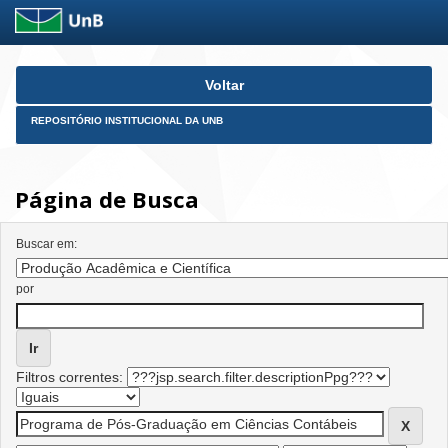
Skip
Voltar
navigation
REPOSITÓRIO INSTITUCIONAL DA UNB
Página de Busca
Buscar em:
por
Filtros correntes: