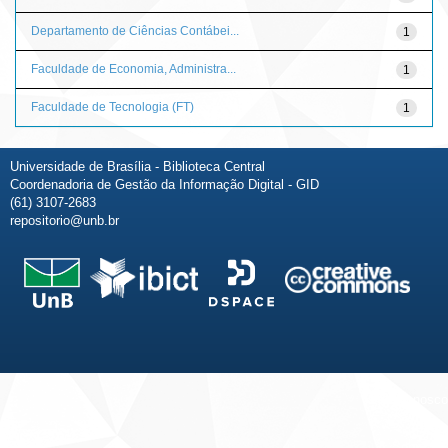
Departamento de Ciências Contábei...
1
Faculdade de Economia, Administra...
1
Faculdade de Tecnologia (FT)
1
Universidade de Brasília - Biblioteca Central
Coordenadoria de Gestão da Informação Digital - GID
(61) 3107-2683
repositorio@unb.br
Fale conosco
Sobre