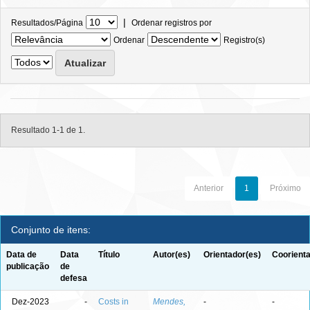
|
Resultados/Página
Ordenar registros por
Ordenar
Registro(s)
Resultado 1-1 de 1.
Anterior
1
Próximo
Conjunto de itens:
Data de
Data
Título
Autor(es)
Orientador(es)
Coorienta
publicação
de
defesa
Dez-2023
-
Costs in
Mendes,
-
-