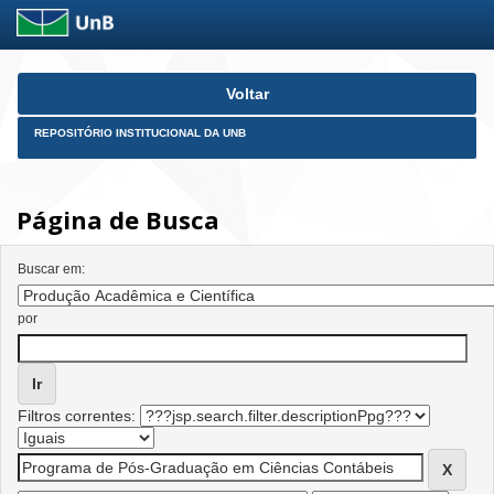
Skip
Voltar
navigation
REPOSITÓRIO INSTITUCIONAL DA UNB
Página de Busca
Buscar em:
por
Filtros correntes: