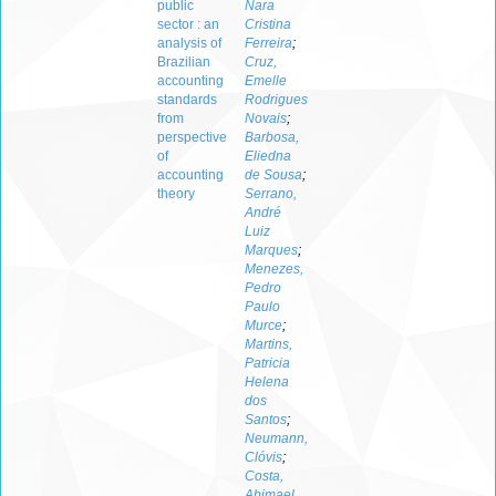
public
Nara
sector : an
Cristina
analysis of
Ferreira
;
Brazilian
Cruz,
accounting
Emelle
standards
Rodrigues
from
Novais
;
perspective
Barbosa,
of
Eliedna
accounting
de Sousa
;
theory
Serrano,
André
Luiz
Marques
;
Menezes,
Pedro
Paulo
Murce
;
Martins,
Patricia
Helena
dos
Santos
;
Neumann,
Clóvis
;
Costa,
Abimael