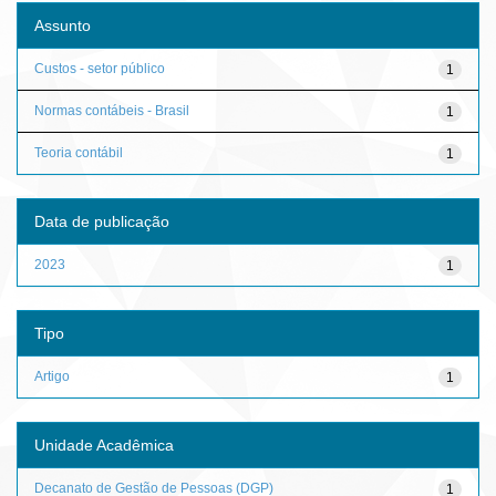
Assunto
Custos - setor público
1
Normas contábeis - Brasil
1
Teoria contábil
1
Data de publicação
2023
1
Tipo
Artigo
1
Unidade Acadêmica
Decanato de Gestão de Pessoas (DGP)
1