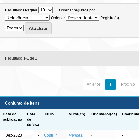
|
Resultados/Página
Ordenar registros por
Ordenar
Registro(s)
Resultado 1-1 de 1.
Anterior
1
Próximo
Conjunto de itens:
Data de
Data
Título
Autor(es)
Orientador(es)
Coorienta
publicação
de
defesa
Dez-2023
-
Costs in
Mendes,
-
-