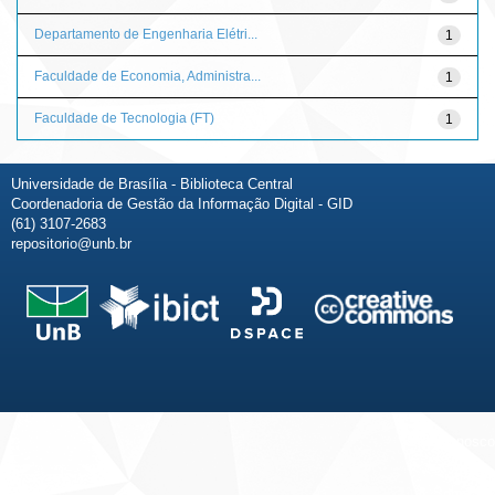
Departamento de Engenharia Elétri...
1
Faculdade de Economia, Administra...
1
Faculdade de Tecnologia (FT)
1
Universidade de Brasília - Biblioteca Central
Coordenadoria de Gestão da Informação Digital - GID
(61) 3107-2683
repositorio@unb.br
Fale conosco
Sobre