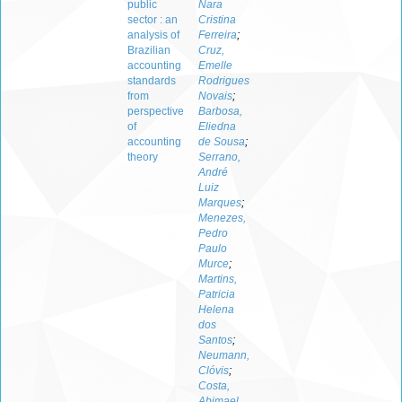
public
Nara
sector : an
Cristina
analysis of
Ferreira
;
Brazilian
Cruz,
accounting
Emelle
standards
Rodrigues
from
Novais
;
perspective
Barbosa,
of
Eliedna
accounting
de Sousa
;
theory
Serrano,
André
Luiz
Marques
;
Menezes,
Pedro
Paulo
Murce
;
Martins,
Patricia
Helena
dos
Santos
;
Neumann,
Clóvis
;
Costa,
Abimael