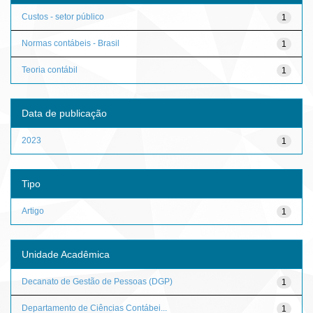
Custos - setor público
1
Normas contábeis - Brasil
1
Teoria contábil
1
Data de publicação
2023
1
Tipo
Artigo
1
Unidade Acadêmica
Decanato de Gestão de Pessoas (DGP)
1
Departamento de Ciências Contábei...
1