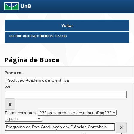
Skip
Voltar
navigation
REPOSITÓRIO INSTITUCIONAL DA UNB
Página de Busca
Buscar em:
por
Filtros correntes: