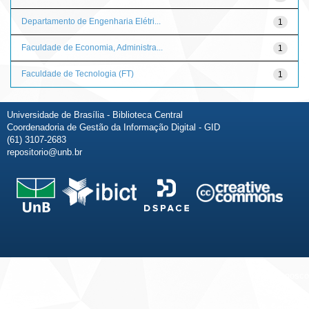
Departamento de Engenharia Elétri...
1
Faculdade de Economia, Administra...
1
Faculdade de Tecnologia (FT)
1
Universidade de Brasília - Biblioteca Central
Coordenadoria de Gestão da Informação Digital - GID
(61) 3107-2683
repositorio@unb.br
Fale conosco
Sobre