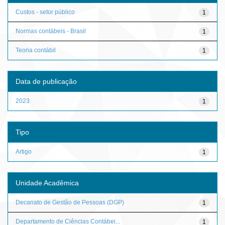
Custos - setor público
1
Normas contábeis - Brasil
1
Teoria contábil
1
Data de publicação
2023
1
Tipo
Artigo
1
Unidade Acadêmica
Decanato de Gestão de Pessoas (DGP)
1
Departamento de Ciências Contábei...
1