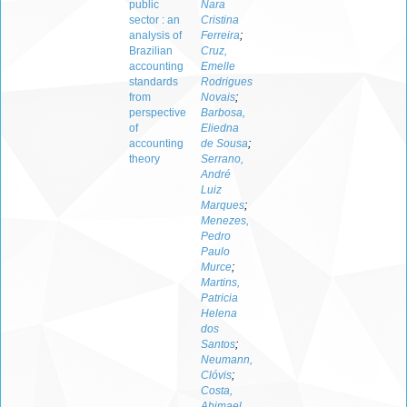
public
Nara
sector : an
Cristina
analysis of
Ferreira
;
Brazilian
Cruz,
accounting
Emelle
standards
Rodrigues
from
Novais
;
perspective
Barbosa,
of
Eliedna
accounting
de Sousa
;
theory
Serrano,
André
Luiz
Marques
;
Menezes,
Pedro
Paulo
Murce
;
Martins,
Patricia
Helena
dos
Santos
;
Neumann,
Clóvis
;
Costa,
Abimael