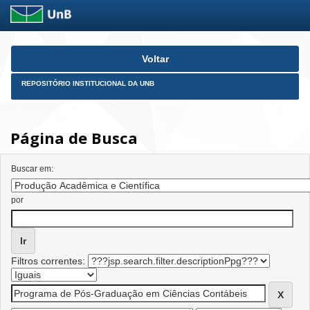
Skip
Voltar
navigation
REPOSITÓRIO INSTITUCIONAL DA UNB
Página de Busca
Buscar em:
por
Filtros correntes: