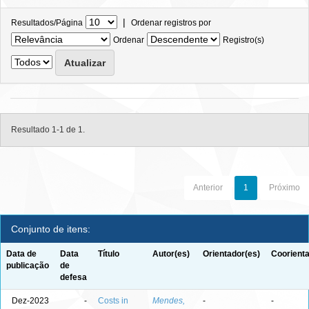
|
Resultados/Página
Ordenar registros por
Ordenar
Registro(s)
Resultado 1-1 de 1.
Anterior
1
Próximo
Conjunto de itens:
Data de
Data
Título
Autor(es)
Orientador(es)
Coorienta
publicação
de
defesa
Dez-2023
-
Costs in
Mendes,
-
-