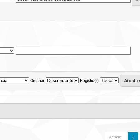
Ordenar
Registro(s)
Anterior
1