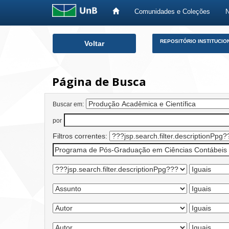
Comunidades e Coleções
Skip
REPOSITÓRIO INSTITUCIO
Voltar
navigation
Página de Busca
Buscar em:
por
Filtros correntes: