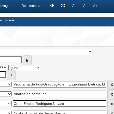
Navegar
Documentos
A-
A
A+
NAL DA UNB