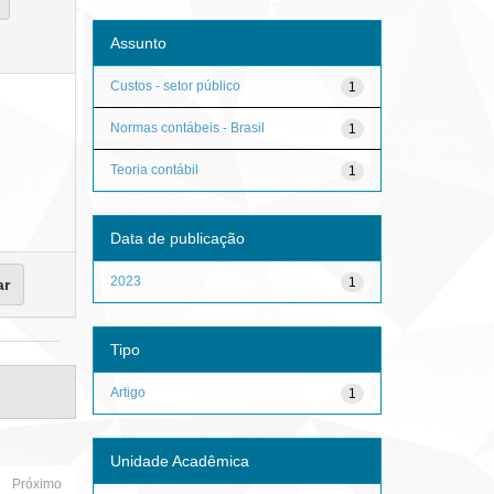
Assunto
Custos - setor público
1
Normas contábeis - Brasil
1
Teoria contábil
1
Data de publicação
2023
1
Tipo
Artigo
1
Unidade Acadêmica
Próximo