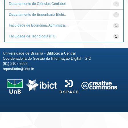
Departamento de Ciências Contábei...
1
Departamento de Engenharia Elétri...
1
Faculdade de Economia, Administra...
1
Faculdade de Tecnologia (FT)
1
Universidade de Brasília - Biblioteca Central
Coordenadoria de Gestão da Informação Digital - GID
(61) 3107-2683
repositorio@unb.br
Fale conosco