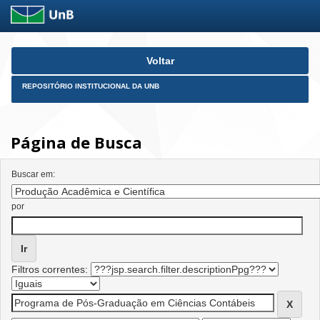
Skip
Voltar
navigation
REPOSITÓRIO INSTITUCIONAL DA UNB
Página de Busca
Buscar em:
por
Filtros correntes: