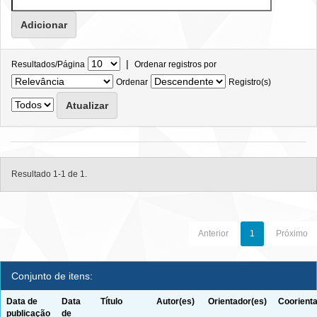
|
Resultados/Página
Ordenar registros por
Ordenar
Registro(s)
Resultado 1-1 de 1.
Anterior
1
Próximo
Conjunto de itens:
Data de
Data
Título
Autor(es)
Orientador(es)
Coorienta
publicação
de