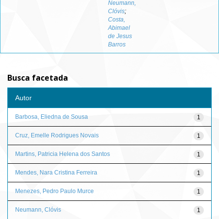
Neumann,
Clóvis
;
Costa,
Abimael
de Jesus
Barros
Busca facetada
Autor
Barbosa, Eliedna de Sousa
1
Cruz, Emelle Rodrigues Novais
1
Martins, Patricia Helena dos Santos
1
Mendes, Nara Cristina Ferreira
1
Menezes, Pedro Paulo Murce
1
Neumann, Clóvis
1