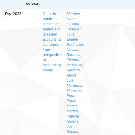
defesa
Dez-2023
-
Costs in
Mendes,
-
-
public
Nara
sector : an
Cristina
analysis of
Ferreira
;
Brazilian
Cruz,
accounting
Emelle
standards
Rodrigues
from
Novais
;
perspective
Barbosa,
of
Eliedna
accounting
de Sousa
;
theory
Serrano,
André
Luiz
Marques
;
Menezes,
Pedro
Paulo
Murce
;
Martins,
Patricia
Helena
dos
Santos
;