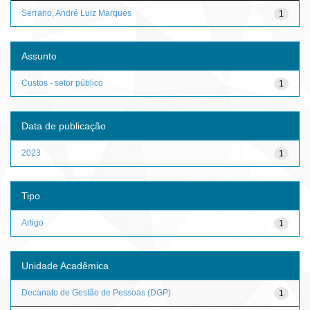
Serrano, André Luiz Marques
1
Assunto
Custos - setor público
1
Data de publicação
2023
1
Tipo
Artigo
1
Unidade Acadêmica
Decanato de Gestão de Pessoas (DGP)
1