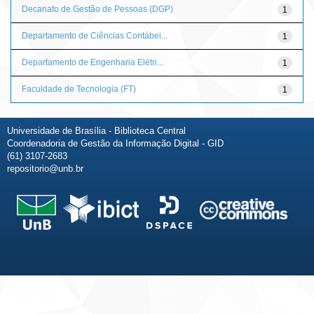
Decanato de Gestão de Pessoas (DGP)
1
Departamento de Ciências Contábei...
1
Departamento de Engenharia Elétri...
1
Faculdade de Tecnologia (FT)
1
Universidade de Brasília - Biblioteca Central
Coordenadoria de Gestão da Informação Digital - GID
(61) 3107-2683
repositorio@unb.br
Fale conosco