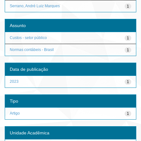
Serrano, André Luiz Marques
1
Assunto
Custos - setor público
1
Normas contábeis - Brasil
1
Data de publicação
2023
1
Tipo
Artigo
1
Unidade Acadêmica