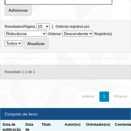
|
Resultados/Página
Ordenar registros por
Ordenar
Registro(s)
Resultado 1-1 de 1.
Anterior
1
Próximo
Conjunto de itens:
Data de
Data
Título
Autor(es)
Orientador(es)
Coorienta
publicação
de