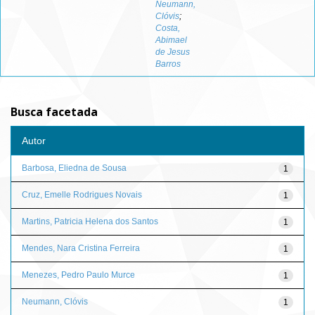
Neumann,
Clóvis
;
Costa,
Abimael
de Jesus
Barros
Busca facetada
Autor
Barbosa, Eliedna de Sousa
1
Cruz, Emelle Rodrigues Novais
1
Martins, Patricia Helena dos Santos
1
Mendes, Nara Cristina Ferreira
1
Menezes, Pedro Paulo Murce
1
Neumann, Clóvis
1