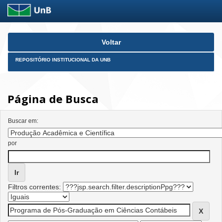
Skip
Voltar
navigation
REPOSITÓRIO INSTITUCIONAL DA UNB
Página de Busca
Buscar em:
por
Filtros correntes: