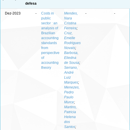
defesa
Dez-2023
-
Costs in
Mendes,
-
-
public
Nara
sector : an
Cristina
analysis of
Ferreira
;
Brazilian
Cruz,
accounting
Emelle
standards
Rodrigues
from
Novais
;
perspective
Barbosa,
of
Eliedna
accounting
de Sousa
;
theory
Serrano,
André
Luiz
Marques
;
Menezes,
Pedro
Paulo
Murce
;
Martins,
Patricia
Helena
dos
Santos
;