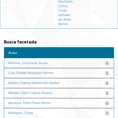
Neumann,
Clóvis
;
Costa,
Abimael
de Jesus
Barros
Busca facetada
Autor
Barbosa, Eliedna de Sousa
1
Cruz, Emelle Rodrigues Novais
1
Martins, Patricia Helena dos Santos
1
Mendes, Nara Cristina Ferreira
1
Menezes, Pedro Paulo Murce
1
Neumann, Clóvis
1