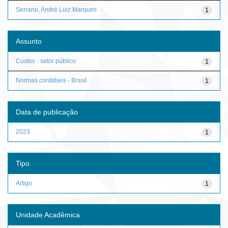
Serrano, André Luiz Marques
1
Assunto
Custos - setor público
1
Normas contábeis - Brasil
1
Data de publicação
2023
1
Tipo
Artigo
1
Unidade Acadêmica