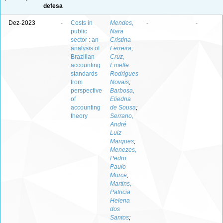
defesa
Dez-2023
-
Costs in
Mendes,
-
-
public
Nara
sector : an
Cristina
analysis of
Ferreira
;
Brazilian
Cruz,
accounting
Emelle
standards
Rodrigues
from
Novais
;
perspective
Barbosa,
of
Eliedna
accounting
de Sousa
;
theory
Serrano,
André
Luiz
Marques
;
Menezes,
Pedro
Paulo
Murce
;
Martins,
Patricia
Helena
dos
Santos
;