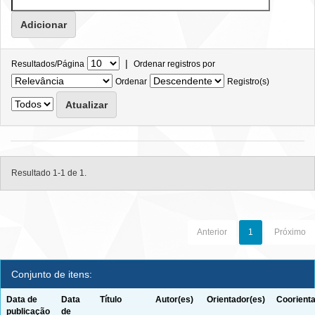
|
Resultados/Página
Ordenar registros por
Ordenar
Registro(s)
Resultado 1-1 de 1.
Anterior
1
Próximo
Conjunto de itens:
Data de
Data
Título
Autor(es)
Orientador(es)
Coorienta
publicação
de