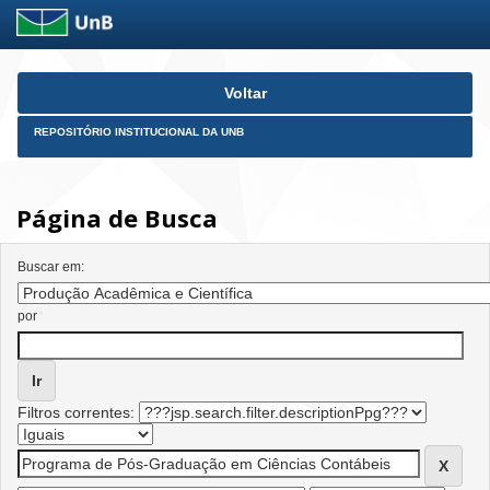
Skip
Voltar
navigation
REPOSITÓRIO INSTITUCIONAL DA UNB
Página de Busca
Buscar em:
por
Filtros correntes: