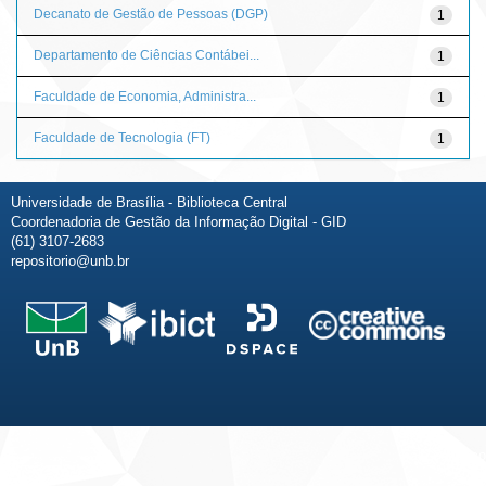
Decanato de Gestão de Pessoas (DGP)
1
Departamento de Ciências Contábei...
1
Faculdade de Economia, Administra...
1
Faculdade de Tecnologia (FT)
1
Universidade de Brasília - Biblioteca Central
Coordenadoria de Gestão da Informação Digital - GID
(61) 3107-2683
repositorio@unb.br
Fale conosco