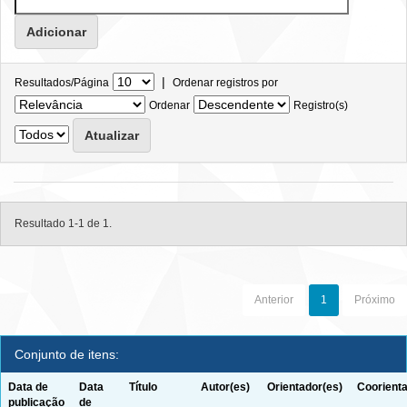
|
Resultados/Página
Ordenar registros por
Ordenar
Registro(s)
Resultado 1-1 de 1.
Anterior
1
Próximo
Conjunto de itens:
Data de
Data
Título
Autor(es)
Orientador(es)
Coorienta
publicação
de