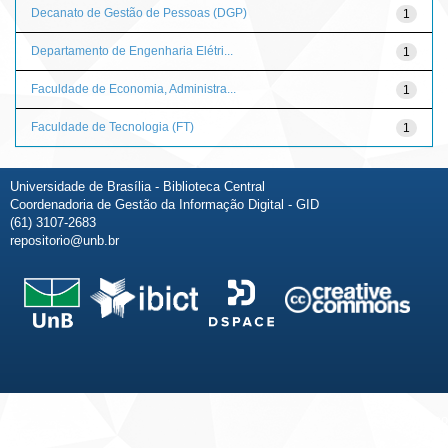
Decanato de Gestão de Pessoas (DGP)
1
Departamento de Engenharia Elétri...
1
Faculdade de Economia, Administra...
1
Faculdade de Tecnologia (FT)
1
Universidade de Brasília - Biblioteca Central
Coordenadoria de Gestão da Informação Digital - GID
(61) 3107-2683
repositorio@unb.br
Fale conosco