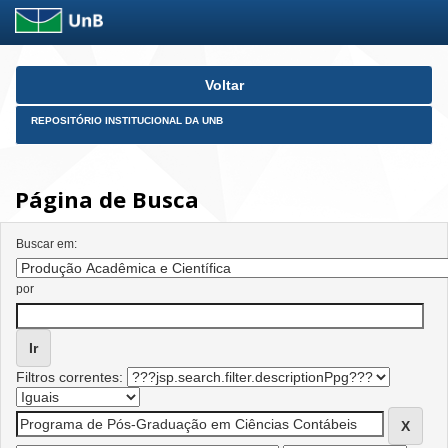
Skip
Voltar
navigation
REPOSITÓRIO INSTITUCIONAL DA UNB
Página de Busca
Buscar em:
por
Filtros correntes: