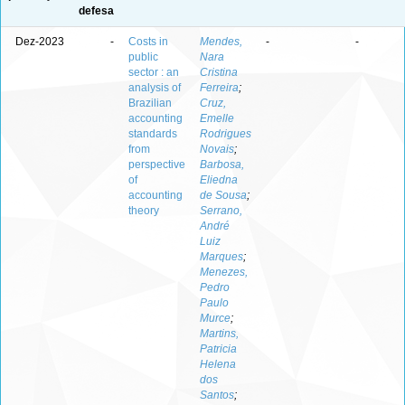
defesa
Dez-2023
-
Costs in
Mendes,
-
-
public
Nara
sector : an
Cristina
analysis of
Ferreira
;
Brazilian
Cruz,
accounting
Emelle
standards
Rodrigues
from
Novais
;
perspective
Barbosa,
of
Eliedna
accounting
de Sousa
;
theory
Serrano,
André
Luiz
Marques
;
Menezes,
Pedro
Paulo
Murce
;
Martins,
Patricia
Helena
dos
Santos
;