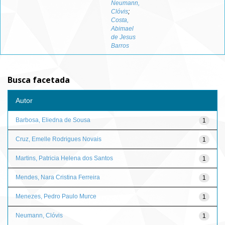
Neumann,
Clóvis
;
Costa,
Abimael
de Jesus
Barros
Busca facetada
Autor
Barbosa, Eliedna de Sousa
1
Cruz, Emelle Rodrigues Novais
1
Martins, Patricia Helena dos Santos
1
Mendes, Nara Cristina Ferreira
1
Menezes, Pedro Paulo Murce
1
Neumann, Clóvis
1