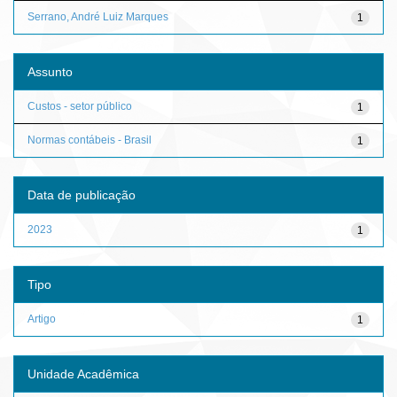
Serrano, André Luiz Marques
1
Assunto
Custos - setor público
1
Normas contábeis - Brasil
1
Data de publicação
2023
1
Tipo
Artigo
1
Unidade Acadêmica