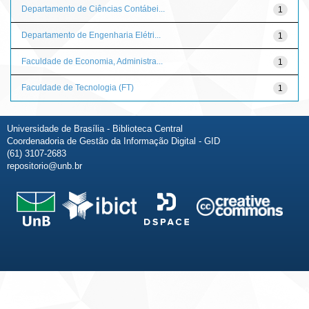
Departamento de Ciências Contábei...
1
Departamento de Engenharia Elétri...
1
Faculdade de Economia, Administra...
1
Faculdade de Tecnologia (FT)
1
Universidade de Brasília - Biblioteca Central
Coordenadoria de Gestão da Informação Digital - GID
(61) 3107-2683
repositorio@unb.br
Fale conosco