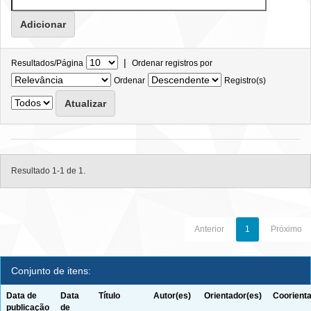
|
Resultados/Página
Ordenar registros por
Ordenar
Registro(s)
Resultado 1-1 de 1.
Anterior
1
Próximo
Conjunto de itens:
Data de
Data
Título
Autor(es)
Orientador(es)
Coorienta
publicação
de