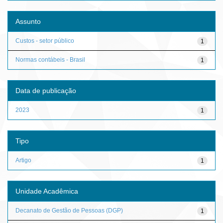
Assunto
Custos - setor público
1
Normas contábeis - Brasil
1
Data de publicação
2023
1
Tipo
Artigo
1
Unidade Acadêmica
Decanato de Gestão de Pessoas (DGP)
1