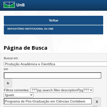
Skip
Voltar
navigation
REPOSITÓRIO INSTITUCIONAL DA UNB
Página de Busca
Buscar em:
por
Filtros correntes: