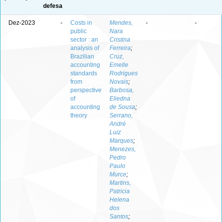
defesa
Dez-2023
-
Costs in
Mendes,
-
-
public
Nara
sector : an
Cristina
analysis of
Ferreira
;
Brazilian
Cruz,
accounting
Emelle
standards
Rodrigues
from
Novais
;
perspective
Barbosa,
of
Eliedna
accounting
de Sousa
;
theory
Serrano,
André
Luiz
Marques
;
Menezes,
Pedro
Paulo
Murce
;
Martins,
Patricia
Helena
dos
Santos
;