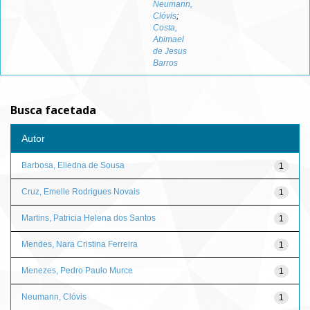
Neumann,
Clóvis
;
Costa,
Abimael
de Jesus
Barros
Busca facetada
Autor
Barbosa, Eliedna de Sousa
1
Cruz, Emelle Rodrigues Novais
1
Martins, Patricia Helena dos Santos
1
Mendes, Nara Cristina Ferreira
1
Menezes, Pedro Paulo Murce
1
Neumann, Clóvis
1