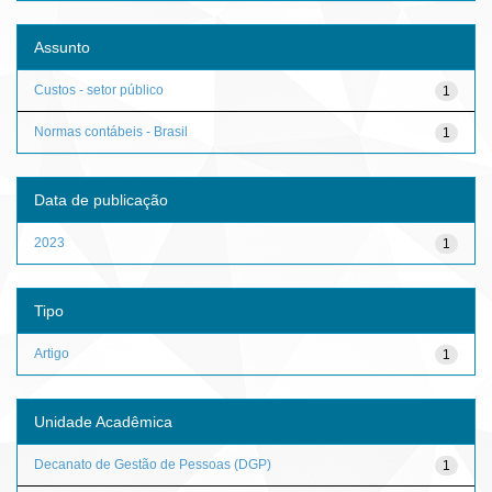
Assunto
Custos - setor público
1
Normas contábeis - Brasil
1
Data de publicação
2023
1
Tipo
Artigo
1
Unidade Acadêmica
Decanato de Gestão de Pessoas (DGP)
1