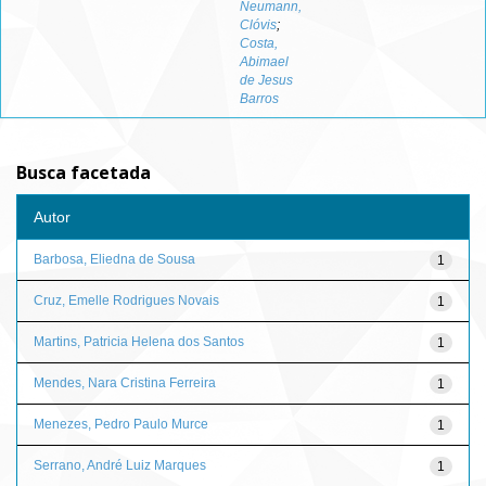
Neumann,
Clóvis
;
Costa,
Abimael
de Jesus
Barros
Busca facetada
Autor
Barbosa, Eliedna de Sousa
1
Cruz, Emelle Rodrigues Novais
1
Martins, Patricia Helena dos Santos
1
Mendes, Nara Cristina Ferreira
1
Menezes, Pedro Paulo Murce
1
Serrano, André Luiz Marques
1