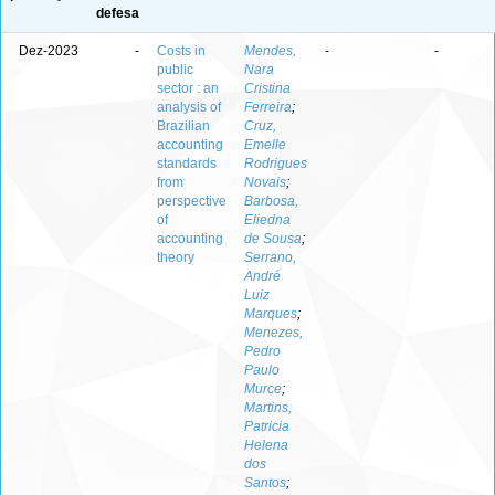
defesa
Dez-2023
-
Costs in
Mendes,
-
-
public
Nara
sector : an
Cristina
analysis of
Ferreira
;
Brazilian
Cruz,
accounting
Emelle
standards
Rodrigues
from
Novais
;
perspective
Barbosa,
of
Eliedna
accounting
de Sousa
;
theory
Serrano,
André
Luiz
Marques
;
Menezes,
Pedro
Paulo
Murce
;
Martins,
Patricia
Helena
dos
Santos
;