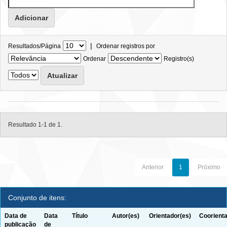
|
Resultados/Página
Ordenar registros por
Ordenar
Registro(s)
Resultado 1-1 de 1.
Anterior
1
Próximo
Conjunto de itens:
Data de
Data
Título
Autor(es)
Orientador(es)
Coorienta
publicação
de