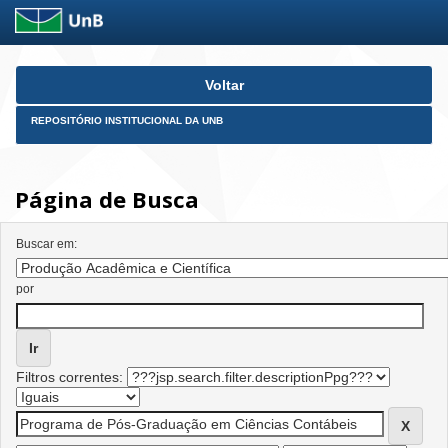
Skip
Voltar
navigation
REPOSITÓRIO INSTITUCIONAL DA UNB
Página de Busca
Buscar em:
por
Filtros correntes: