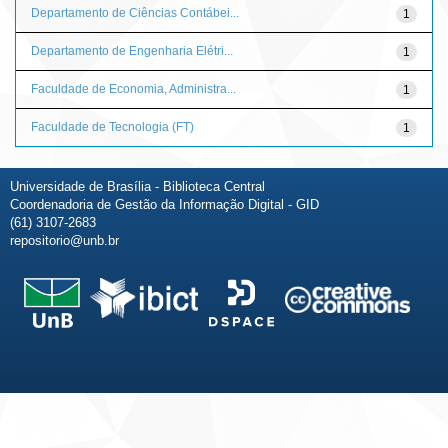
Departamento de Ciências Contábei...
1
Departamento de Engenharia Elétri...
1
Faculdade de Economia, Administra...
1
Faculdade de Tecnologia (FT)
1
Universidade de Brasília - Biblioteca Central
Coordenadoria de Gestão da Informação Digital - GID
(61) 3107-2683
repositorio@unb.br
Fale conosco