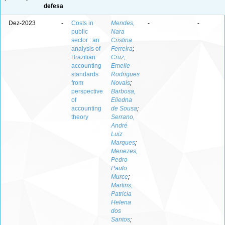
defesa
Dez-2023
-
Costs in
Mendes,
-
-
public
Nara
sector : an
Cristina
analysis of
Ferreira
;
Brazilian
Cruz,
accounting
Emelle
standards
Rodrigues
from
Novais
;
perspective
Barbosa,
of
Eliedna
accounting
de Sousa
;
theory
Serrano,
André
Luiz
Marques
;
Menezes,
Pedro
Paulo
Murce
;
Martins,
Patricia
Helena
dos
Santos
;