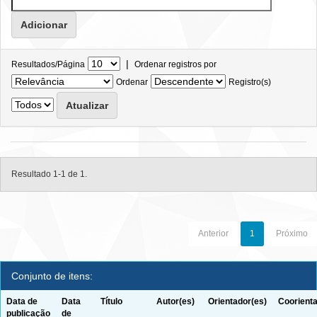
|
Resultados/Página
Ordenar registros por
Ordenar
Registro(s)
Resultado 1-1 de 1.
Anterior
1
Próximo
Conjunto de itens:
Data de
Data
Título
Autor(es)
Orientador(es)
Coorienta
publicação
de