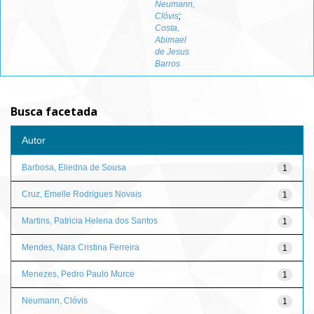
Neumann,
Clóvis
;
Costa,
Abimael
de Jesus
Barros
Busca facetada
Autor
Barbosa, Eliedna de Sousa
1
Cruz, Emelle Rodrigues Novais
1
Martins, Patricia Helena dos Santos
1
Mendes, Nara Cristina Ferreira
1
Menezes, Pedro Paulo Murce
1
Neumann, Clóvis
1