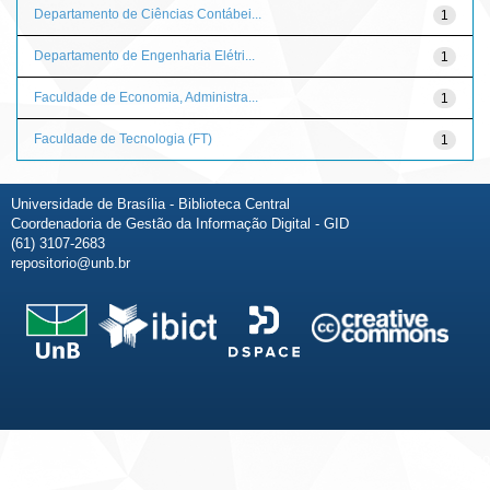
Departamento de Ciências Contábei...
1
Departamento de Engenharia Elétri...
1
Faculdade de Economia, Administra...
1
Faculdade de Tecnologia (FT)
1
Universidade de Brasília - Biblioteca Central
Coordenadoria de Gestão da Informação Digital - GID
(61) 3107-2683
repositorio@unb.br
Fale conosco