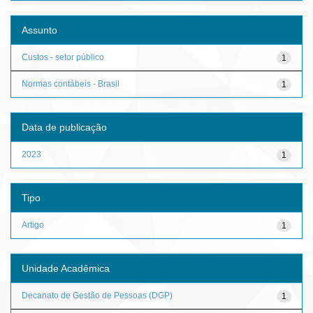
Assunto
Custos - setor público
1
Normas contábeis - Brasil
1
Data de publicação
2023
1
Tipo
Artigo
1
Unidade Acadêmica
Decanato de Gestão de Pessoas (DGP)
1