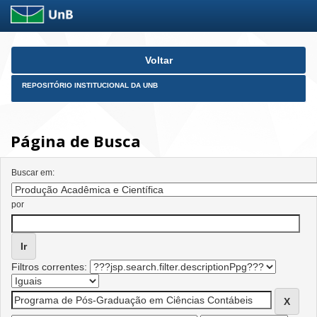
Skip
Voltar
navigation
REPOSITÓRIO INSTITUCIONAL DA UNB
Página de Busca
Buscar em:
por
Filtros correntes: