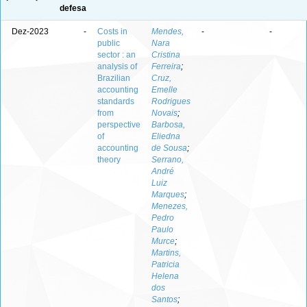
defesa
Dez-2023
-
Costs in
Mendes,
-
-
public
Nara
sector : an
Cristina
analysis of
Ferreira
;
Brazilian
Cruz,
accounting
Emelle
standards
Rodrigues
from
Novais
;
perspective
Barbosa,
of
Eliedna
accounting
de Sousa
;
theory
Serrano,
André
Luiz
Marques
;
Menezes,
Pedro
Paulo
Murce
;
Martins,
Patricia
Helena
dos
Santos
;