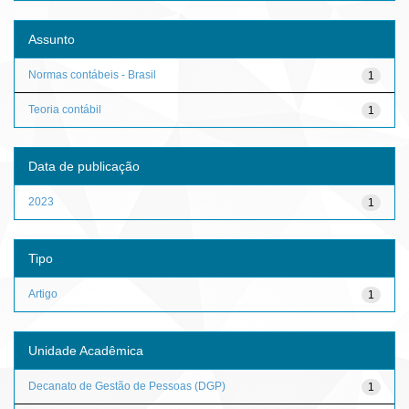
Assunto
Normas contábeis - Brasil
1
Teoria contábil
1
Data de publicação
2023
1
Tipo
Artigo
1
Unidade Acadêmica
Decanato de Gestão de Pessoas (DGP)
1