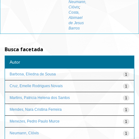
Neumann,
Clóvis
;
Costa,
Abimael
de Jesus
Barros
Busca facetada
Autor
Barbosa, Eliedna de Sousa
1
Cruz, Emelle Rodrigues Novais
1
Martins, Patricia Helena dos Santos
1
Mendes, Nara Cristina Ferreira
1
Menezes, Pedro Paulo Murce
1
Neumann, Clóvis
1