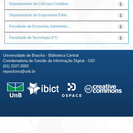
Departamento de Ciências Contábei...
1
Departamento de Engenharia Elétri...
1
Faculdade de Economia, Administra...
1
Faculdade de Tecnologia (FT)
1
Universidade de Brasília - Biblioteca Central
Coordenadoria de Gestão da Informação Digital - GID
(61) 3107-2683
repositorio@unb.br
Fale conosco