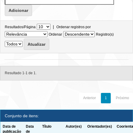
|
Resultados/Página
Ordenar registros por
Ordenar
Registro(s)
Resultado 1-1 de 1.
Anterior
1
Próximo
Conjunto de itens:
Data de
Data
Título
Autor(es)
Orientador(es)
Coorienta
publicação
de