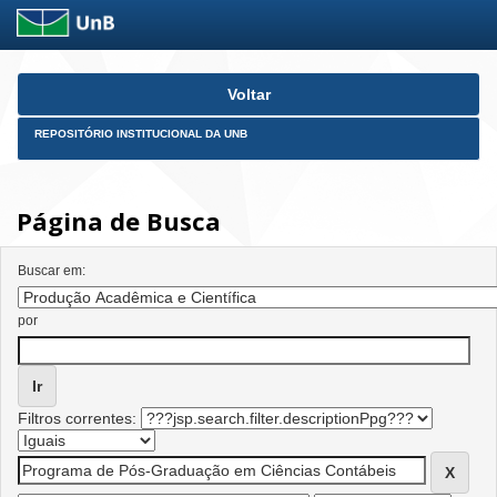
Skip
Voltar
navigation
REPOSITÓRIO INSTITUCIONAL DA UNB
Página de Busca
Buscar em:
por
Filtros correntes: