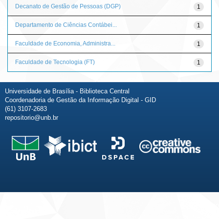
Decanato de Gestão de Pessoas (DGP)
1
Departamento de Ciências Contábei...
1
Faculdade de Economia, Administra...
1
Faculdade de Tecnologia (FT)
1
Universidade de Brasília - Biblioteca Central
Coordenadoria de Gestão da Informação Digital - GID
(61) 3107-2683
repositorio@unb.br
Fale conosco