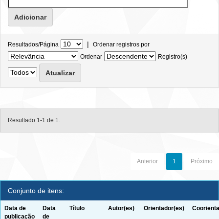
|
Resultados/Página
Ordenar registros por
Ordenar
Registro(s)
Resultado 1-1 de 1.
Anterior
1
Próximo
Conjunto de itens:
Data de
Data
Título
Autor(es)
Orientador(es)
Coorienta
publicação
de