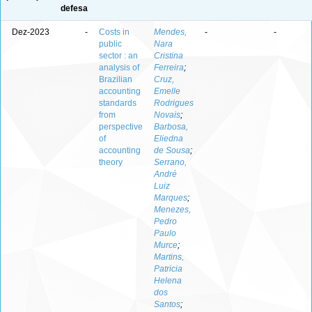
defesa
Dez-2023
-
Costs in
Mendes,
-
-
public
Nara
sector : an
Cristina
analysis of
Ferreira
;
Brazilian
Cruz,
accounting
Emelle
standards
Rodrigues
from
Novais
;
perspective
Barbosa,
of
Eliedna
accounting
de Sousa
;
theory
Serrano,
André
Luiz
Marques
;
Menezes,
Pedro
Paulo
Murce
;
Martins,
Patricia
Helena
dos
Santos
;