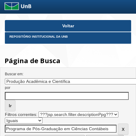
Skip
Voltar
navigation
REPOSITÓRIO INSTITUCIONAL DA UNB
Página de Busca
Buscar em:
por
Filtros correntes: