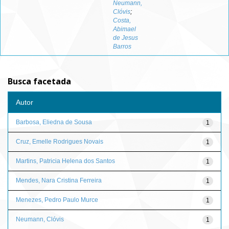
Neumann,
Clóvis
;
Costa,
Abimael
de Jesus
Barros
Busca facetada
Autor
Barbosa, Eliedna de Sousa
1
Cruz, Emelle Rodrigues Novais
1
Martins, Patricia Helena dos Santos
1
Mendes, Nara Cristina Ferreira
1
Menezes, Pedro Paulo Murce
1
Neumann, Clóvis
1