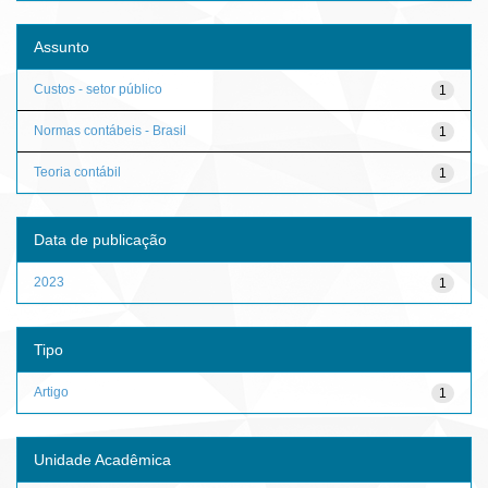
Assunto
Custos - setor público
1
Normas contábeis - Brasil
1
Teoria contábil
1
Data de publicação
2023
1
Tipo
Artigo
1
Unidade Acadêmica