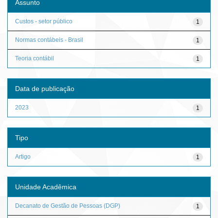
Assunto
Custos - setor público
1
Normas contábeis - Brasil
1
Teoria contábil
1
Data de publicação
2023
1
Tipo
Artigo
1
Unidade Acadêmica
Decanato de Gestão de Pessoas (DGP)
1