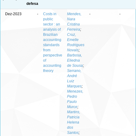
defesa
Dez-2023
-
Costs in
Mendes,
-
-
public
Nara
sector : an
Cristina
analysis of
Ferreira
;
Brazilian
Cruz,
accounting
Emelle
standards
Rodrigues
from
Novais
;
perspective
Barbosa,
of
Eliedna
accounting
de Sousa
;
theory
Serrano,
André
Luiz
Marques
;
Menezes,
Pedro
Paulo
Murce
;
Martins,
Patricia
Helena
dos
Santos
;