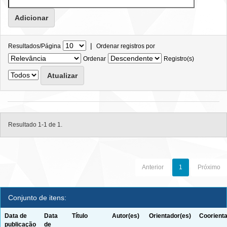
|
Resultados/Página
Ordenar registros por
Ordenar
Registro(s)
Resultado 1-1 de 1.
Anterior
1
Próximo
Conjunto de itens:
Data de
Data
Título
Autor(es)
Orientador(es)
Coorienta
publicação
de