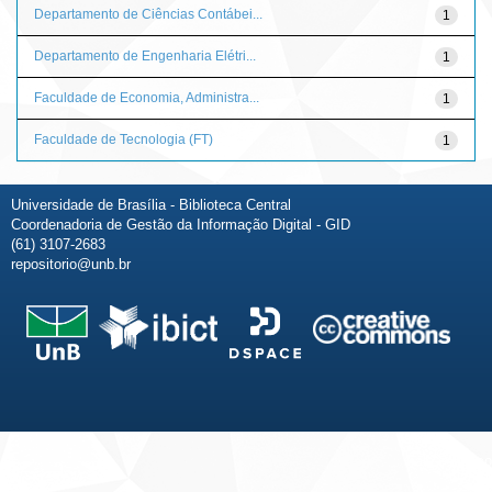
Departamento de Ciências Contábei...
1
Departamento de Engenharia Elétri...
1
Faculdade de Economia, Administra...
1
Faculdade de Tecnologia (FT)
1
Universidade de Brasília - Biblioteca Central
Coordenadoria de Gestão da Informação Digital - GID
(61) 3107-2683
repositorio@unb.br
Fale conosco