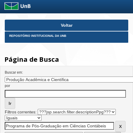
Skip
Voltar
navigation
REPOSITÓRIO INSTITUCIONAL DA UNB
Página de Busca
Buscar em:
por
Filtros correntes: