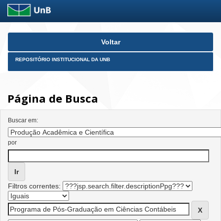
Skip
Voltar
navigation
REPOSITÓRIO INSTITUCIONAL DA UNB
Página de Busca
Buscar em:
por
Filtros correntes: