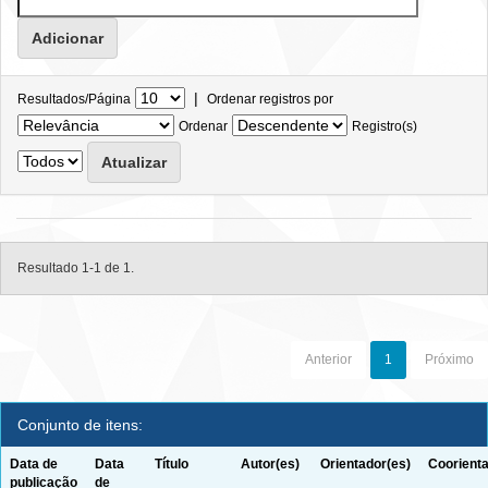
|
Resultados/Página
Ordenar registros por
Ordenar
Registro(s)
Resultado 1-1 de 1.
Anterior
1
Próximo
Conjunto de itens:
Data de
Data
Título
Autor(es)
Orientador(es)
Coorienta
publicação
de