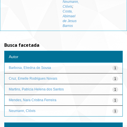
Neumann,
Clóvis
;
Costa,
Abimael
de Jesus
Barros
Busca facetada
Autor
Barbosa, Eliedna de Sousa
1
Cruz, Emelle Rodrigues Novais
1
Martins, Patricia Helena dos Santos
1
Mendes, Nara Cristina Ferreira
1
Neumann, Clóvis
1