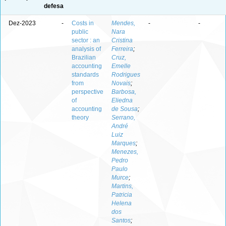
defesa
Dez-2023
-
Costs in
Mendes,
-
-
public
Nara
sector : an
Cristina
analysis of
Ferreira
;
Brazilian
Cruz,
accounting
Emelle
standards
Rodrigues
from
Novais
;
perspective
Barbosa,
of
Eliedna
accounting
de Sousa
;
theory
Serrano,
André
Luiz
Marques
;
Menezes,
Pedro
Paulo
Murce
;
Martins,
Patricia
Helena
dos
Santos
;