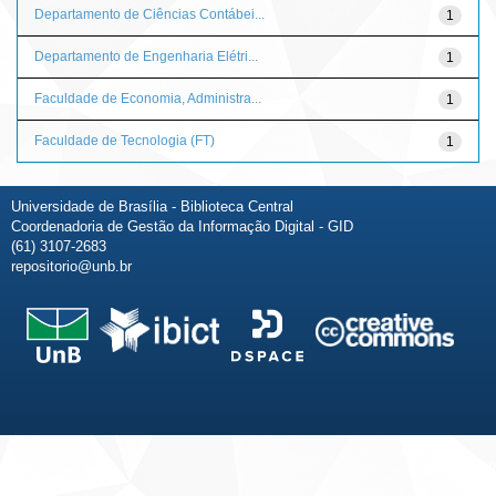
Departamento de Ciências Contábei...
1
Departamento de Engenharia Elétri...
1
Faculdade de Economia, Administra...
1
Faculdade de Tecnologia (FT)
1
Universidade de Brasília - Biblioteca Central
Coordenadoria de Gestão da Informação Digital - GID
(61) 3107-2683
repositorio@unb.br
Fale conosco