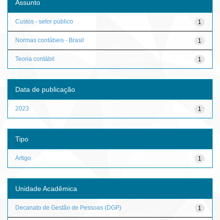
Assunto
Custos - setor público
1
Normas contábeis - Brasil
1
Teoria contábil
1
Data de publicação
2023
1
Tipo
Artigo
1
Unidade Acadêmica
Decanato de Gestão de Pessoas (DGP)
1