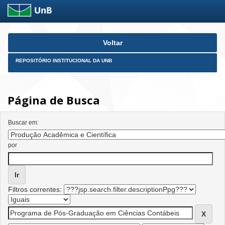
Skip
Voltar
navigation
REPOSITÓRIO INSTITUCIONAL DA UNB
Página de Busca
Buscar em:
por
Filtros correntes: