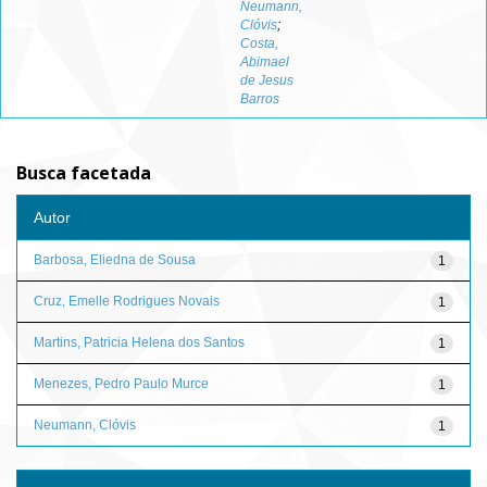
Neumann,
Clóvis
;
Costa,
Abimael
de Jesus
Barros
Busca facetada
Autor
Barbosa, Eliedna de Sousa
1
Cruz, Emelle Rodrigues Novais
1
Martins, Patricia Helena dos Santos
1
Menezes, Pedro Paulo Murce
1
Neumann, Clóvis
1