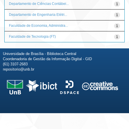
Departamento de Ciências Contábei...
1
Departamento de Engenharia Elétri...
1
Faculdade de Economia, Administra...
1
Faculdade de Tecnologia (FT)
1
Universidade de Brasília - Biblioteca Central
Coordenadoria de Gestão da Informação Digital - GID
(61) 3107-2683
repositorio@unb.br
Fale conosco