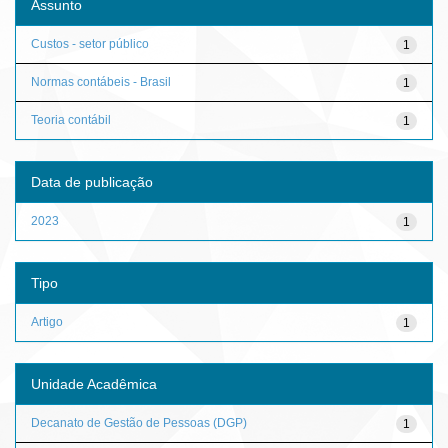
Assunto
Custos - setor público
1
Normas contábeis - Brasil
1
Teoria contábil
1
Data de publicação
2023
1
Tipo
Artigo
1
Unidade Acadêmica
Decanato de Gestão de Pessoas (DGP)
1