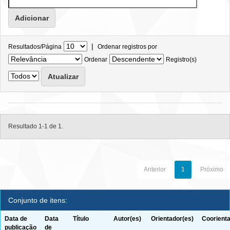
|
Resultados/Página
Ordenar registros por
Ordenar
Registro(s)
Resultado 1-1 de 1.
Anterior
1
Próximo
Conjunto de itens:
Data de
Data
Título
Autor(es)
Orientador(es)
Coorienta
publicação
de