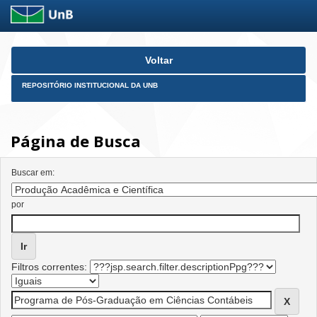
Skip
Voltar
navigation
REPOSITÓRIO INSTITUCIONAL DA UNB
Página de Busca
Buscar em:
por
Filtros correntes: