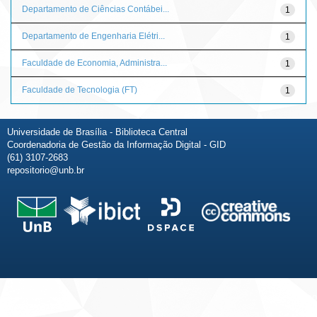
Departamento de Ciências Contábei...
1
Departamento de Engenharia Elétri...
1
Faculdade de Economia, Administra...
1
Faculdade de Tecnologia (FT)
1
Universidade de Brasília - Biblioteca Central
Coordenadoria de Gestão da Informação Digital - GID
(61) 3107-2683
repositorio@unb.br
Fale conosco