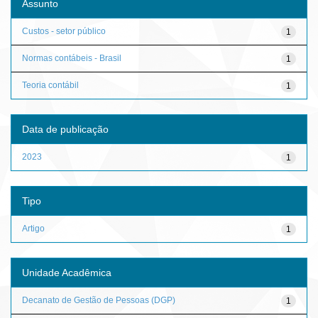
Assunto
Custos - setor público
1
Normas contábeis - Brasil
1
Teoria contábil
1
Data de publicação
2023
1
Tipo
Artigo
1
Unidade Acadêmica
Decanato de Gestão de Pessoas (DGP)
1