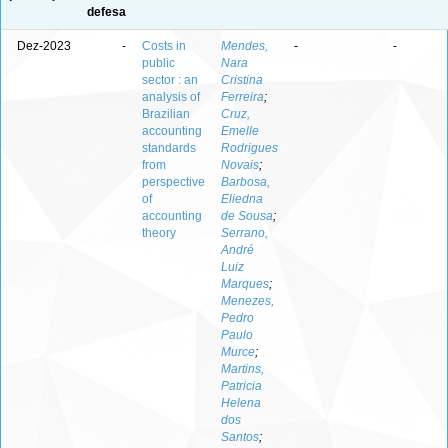
defesa
Dez-2023
-
Costs in
Mendes,
-
-
public
Nara
sector : an
Cristina
analysis of
Ferreira
;
Brazilian
Cruz,
accounting
Emelle
standards
Rodrigues
from
Novais
;
perspective
Barbosa,
of
Eliedna
accounting
de Sousa
;
theory
Serrano,
André
Luiz
Marques
;
Menezes,
Pedro
Paulo
Murce
;
Martins,
Patricia
Helena
dos
Santos
;