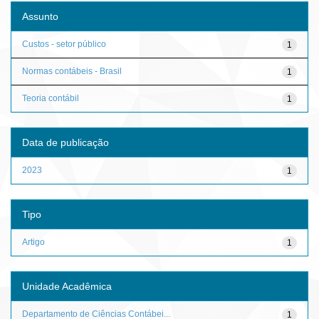
Assunto
Custos - setor público
1
Normas contábeis - Brasil
1
Teoria contábil
1
Data de publicação
2023
1
Tipo
Artigo
1
Unidade Acadêmica
Departamento de Ciências Contábei...
1