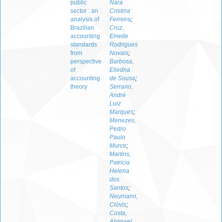
public
Nara
sector : an
Cristina
analysis of
Ferreira
;
Brazilian
Cruz,
accounting
Emelle
standards
Rodrigues
from
Novais
;
perspective
Barbosa,
of
Eliedna
accounting
de Sousa
;
theory
Serrano,
André
Luiz
Marques
;
Menezes,
Pedro
Paulo
Murce
;
Martins,
Patricia
Helena
dos
Santos
;
Neumann,
Clóvis
;
Costa,
Abimael