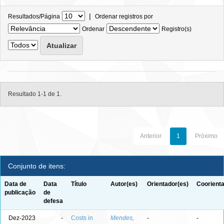
|
Resultados/Página
Ordenar registros por
Ordenar
Registro(s)
Resultado 1-1 de 1.
Anterior
1
Próximo
Conjunto de itens:
Data de
Data
Título
Autor(es)
Orientador(es)
Coorienta
publicação
de
defesa
Dez-2023
-
Costs in
Mendes,
-
-