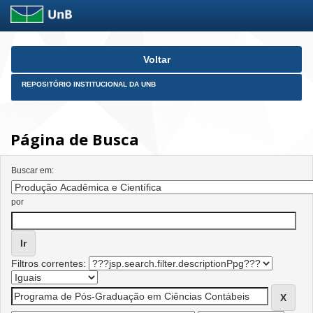
Skip
Voltar
navigation
REPOSITÓRIO INSTITUCIONAL DA UNB
Página de Busca
Buscar em:
por
Filtros correntes: