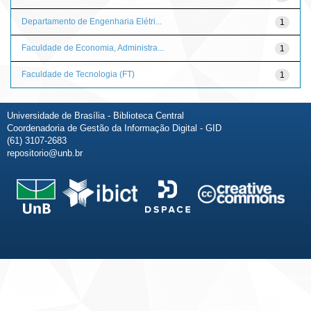
Departamento de Engenharia Elétri...
1
Faculdade de Economia, Administra...
1
Faculdade de Tecnologia (FT)
1
Universidade de Brasília - Biblioteca Central
Coordenadoria de Gestão da Informação Digital - GID
(61) 3107-2683
repositorio@unb.br
Fale conosco
Sobre