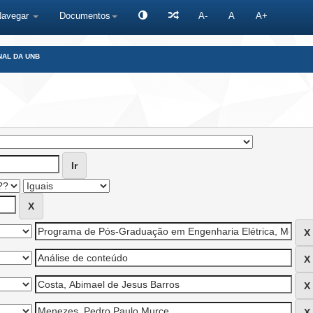
Navegar
Documentos
A-
A
A+
NAL DA UNB