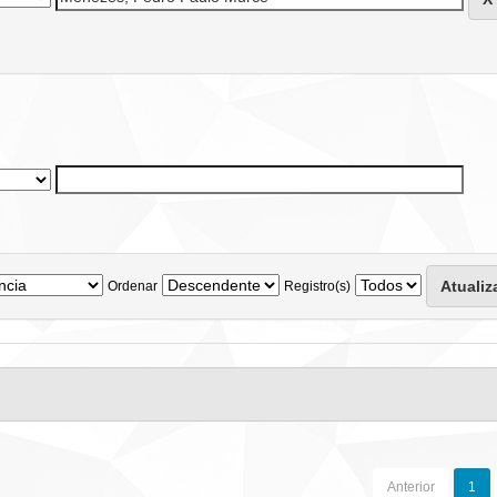
Ordenar
Registro(s)
Anterior
1