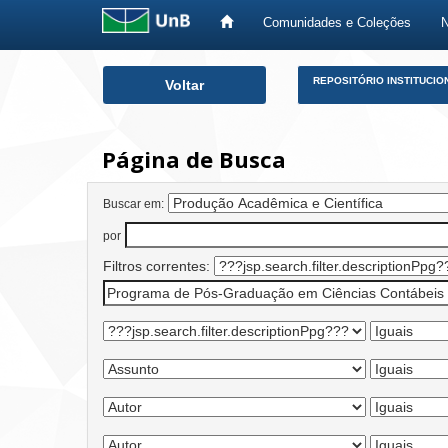
Comunidades e Coleções
Skip
REPOSITÓRIO INSTITUCIO
Voltar
navigation
Página de Busca
Buscar em:
por
Filtros correntes: