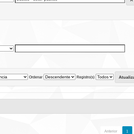
Ordenar
Registro(s)
Anterior
1