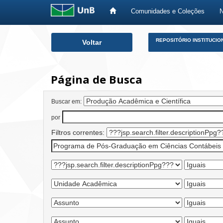
Comunidades e Coleções
Skip
REPOSITÓRIO INSTITUCIO
Voltar
navigation
Página de Busca
Buscar em:
por
Filtros correntes: