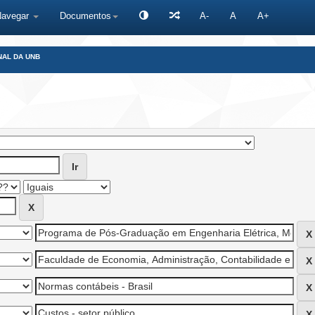
Navegar
Documentos
A-
A
A+
NAL DA UNB