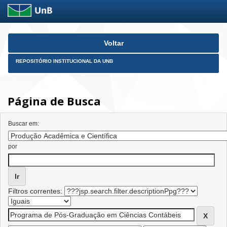
Skip
Voltar
navigation
REPOSITÓRIO INSTITUCIONAL DA UNB
Página de Busca
Buscar em:
por
Filtros correntes: