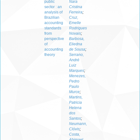
public
Nara
sector : an
Cristina
analysis of
Ferreira
;
Brazilian
Cruz,
accounting
Emelle
standards
Rodrigues
from
Novais
;
perspective
Barbosa,
of
Eliedna
accounting
de Sousa
;
theory
Serrano,
André
Luiz
Marques
;
Menezes,
Pedro
Paulo
Murce
;
Martins,
Patricia
Helena
dos
Santos
;
Neumann,
Clóvis
;
Costa,
Abimael