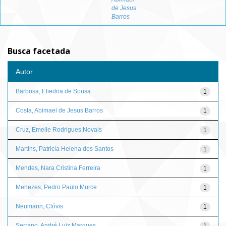
de Jesus
Barros
Busca facetada
Autor
Barbosa, Eliedna de Sousa
1
Costa, Abimael de Jesus Barros
1
Cruz, Emelle Rodrigues Novais
1
Martins, Patricia Helena dos Santos
1
Mendes, Nara Cristina Ferreira
1
Menezes, Pedro Paulo Murce
1
Neumann, Clóvis
1
Serrano, André Luiz Marques
1