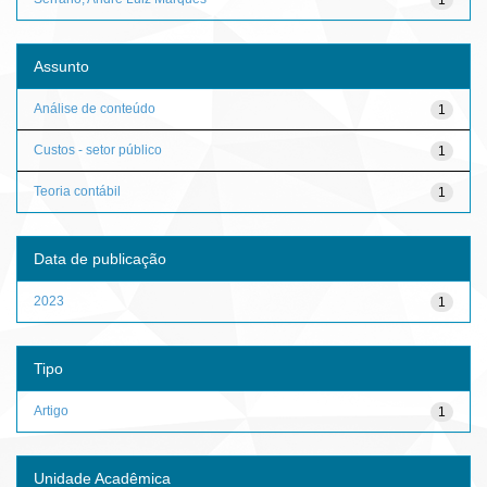
Assunto
Análise de conteúdo
1
Custos - setor público
1
Teoria contábil
1
Data de publicação
2023
1
Tipo
Artigo
1
Unidade Acadêmica